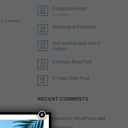
Καλημέρα κόσμε!
21
Φεβ
1
Comment
1
Comment
Welcome to Flatsome
19
Νοέ
Just another post with A
13
Οκτ
Gallery
A Simple Blog Post
13
Οκτ
A Video Blog Post
01
Ιαν
RECENT COMMENTS
×
Ένας σχολιαστής WordPress
στο
Καλημέρα κόσμε!