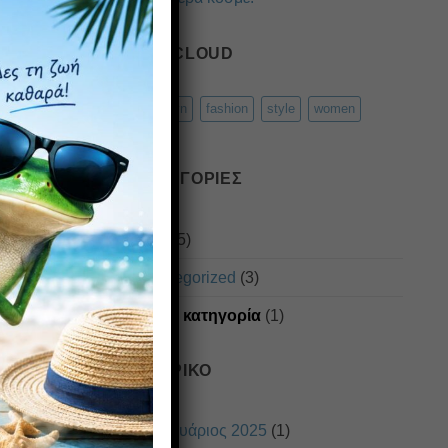
TAG CLOUD
brooklyn
fashion
style
women
KΑΤΗΓΟΡΊΕΣ
Style
(5)
Uncategorized
(3)
Χωρίς κατηγορία
(1)
ΙΣΤΟΡΙΚΌ
Φεβρουάριος 2025
(1)