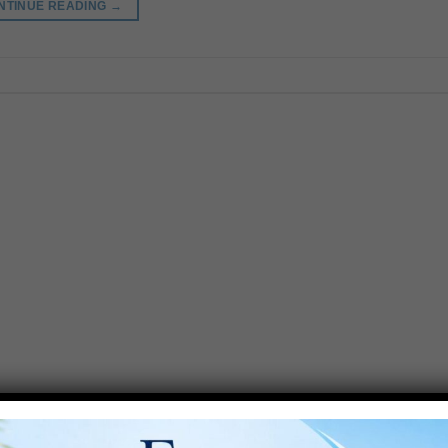
NTINUE READING
→