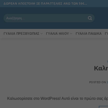
Μετάβαση
ΔΩΡΕΑΝ ΑΠΟΣΤΟΛΗ ΣΕ ΠΑΡΑΓΓΕΛΙΕΣ ΑΝΩ ΤΩΝ 59€...
στο
περιεχόμενο
Αναζήτηση
για:
ΓΥΑΛΙΆ ΠΡΕΣΒΥΩΠΊΑΣ
ΓΥΑΛΙΆ ΗΛΊΟΥ
ΓΥΑΛΙΆ ΠΑΙΔΙΚΆ
Γ
Καλη
POSTED ON
Καλωσορίσατε στο WordPress! Αυτό είναι το πρώτο σας άρθρ