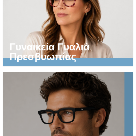
Γυναικεία Γυαλιά
Πρεσβυωπίας