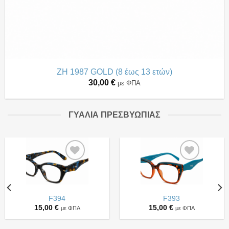
ZH 1987 GOLD (8 έως 13 ετών)
30,00
€
με ΦΠΑ
ΓΥΑΛΙΑ ΠΡΕΣΒΥΩΠΙΑΣ
Πρόσθήκη
Πρόσθήκη
στην
στην
λίστα
λίστα
επιθυμιών
επιθυμιών
F394
F393
15,00
€
15,00
€
με ΦΠΑ
με ΦΠΑ