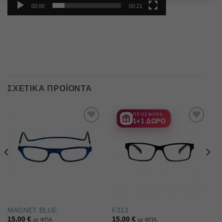
00:00
00:21
ΣΧΕΤΙΚΆ ΠΡΟΪΌΝΤΑ
ΠΡΟΣΦΟΡΑ
1+1 ΔΩΡΟ
Πρόσθήκη
Πρόσθήκη
στην λίστα
στην λίστα
επιθυμιών
επιθυμιών
MAGNET BLUE
F313
15,00
€
15,00
€
με ΦΠΑ
με ΦΠΑ