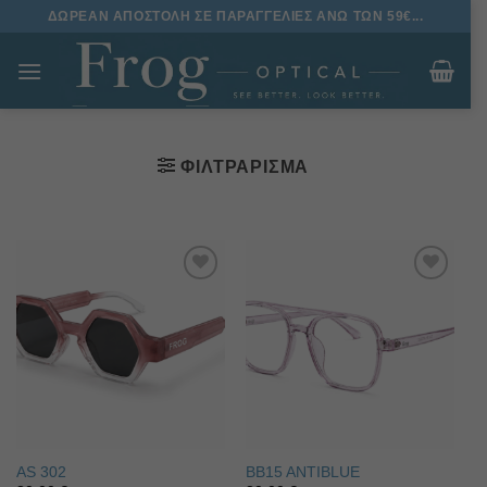
Μετάβαση
ΔΩΡΕΑΝ ΑΠΟΣΤΟΛΗ ΣΕ ΠΑΡΑΓΓΕΛΙΕΣ ΑΝΩ ΤΩΝ 59€...
στο
περιεχόμενο
ΦΙΛΤΡΆΡΙΣΜΑ
Πρόσθήκη
Πρόσθήκη
στην λίστα
στην λίστα
επιθυμιών
επιθυμιών
AS 302
BB15 ANTIBLUE