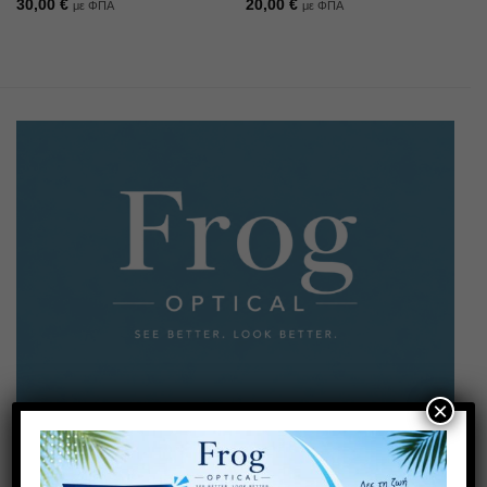
30,00
€
20,00
€
με ΦΠΑ
με ΦΠΑ
×
Έχετε κάποια απορία; Καλέστε μας!