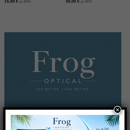
15,00
€
30,00
€
με ΦΠΑ
με ΦΠΑ
×
Έχετε κάποια απορία; Καλέστε μας!