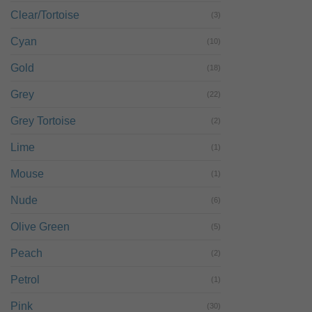
Clear/Tortoise
(3)
Cyan
(10)
Gold
(18)
Grey
(22)
Grey Tortoise
(2)
Lime
(1)
Mouse
(1)
Nude
(6)
Olive Green
(5)
Peach
(2)
Petrol
(1)
Pink
(30)