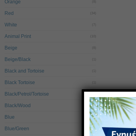
Orange
(8)
Red
(34)
White
(7)
Animal Print
(10)
Beige
(8)
Beige/Black
(1)
Black and Tortoise
(1)
Black Tortoise
(1)
Black/Petrol/Tortoise
(1)
Black/Wood
(2)
Blue
(73)
Blue/Green
(1)