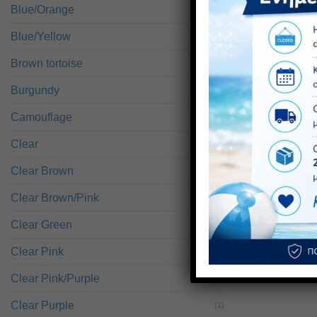
Blue/Orange
(1)
Blue/Yellow
(1)
Brown tortoise
(12)
Burgundy
(8)
Camouflage
(1)
Clear
(5)
Clear Brown
(1)
Clear Brown/Pink
(1)
Clear Green
(1)
Clear Pink
(2)
Clear Pink/Purple
(1)
Clear Purple
(1)