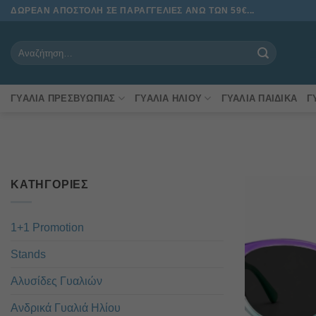
Μετάβαση
ΔΩΡΕΑΝ ΑΠΟΣΤΟΛΗ ΣΕ ΠΑΡΑΓΓΕΛΙΕΣ ΑΝΩ ΤΩΝ 59€...
στο
περιεχόμενο
Αναζήτηση
για:
ΓΥΑΛΙΆ ΠΡΕΣΒΥΩΠΊΑΣ
ΓΥΑΛΙΆ ΗΛΊΟΥ
ΓΥΑΛΙΆ ΠΑΙΔΙΚΆ
Γ
ΚΑΤΗΓΟΡΊΕΣ
1+1 Promotion
Stands
Αλυσίδες Γυαλιών
Ανδρικά Γυαλιά Ηλίου