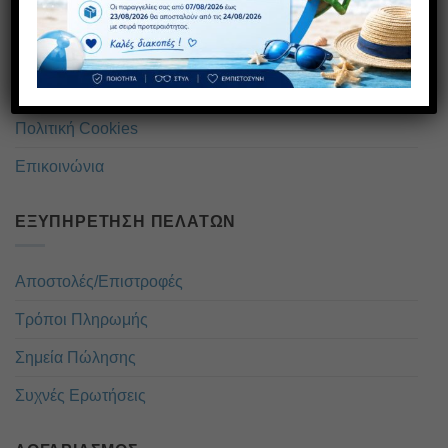
Η εταιρεία
Πολιτική απορρήτου
Όροι Χρήσης
Πολιτική Cookies
Επικοινώνια
ΕΞΥΠΗΡΈΤΗΣΗ ΠΕΛΑΤΏΝ
Αποστολές/Επιστροφές
Τρόποι Πληρωμής
Σημεία Πώλησης
Συχνές Ερωτήσεις