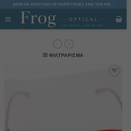
Μετάβαση
ΔΩΡΕΑΝ ΑΠΟΣΤΟΛΗ ΣΕ ΠΑΡΑΓΓΕΛΙΕΣ ΑΝΩ ΤΩΝ 59€...
στο
περιεχόμενο
ΦΙΛΤΡΆΡΙΣΜΑ
Πρόσθήκη
στην
λίστα
επιθυμιών