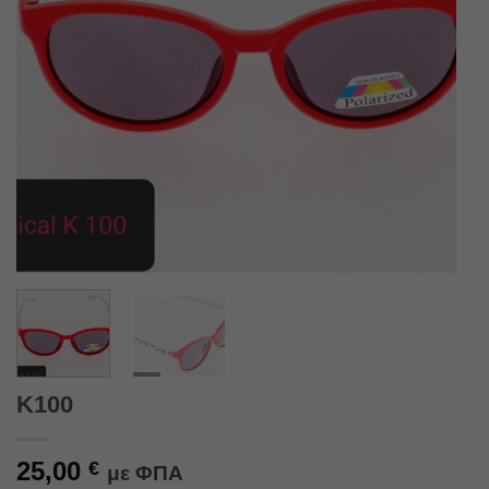
Κ100
25,00
€
με ΦΠΑ