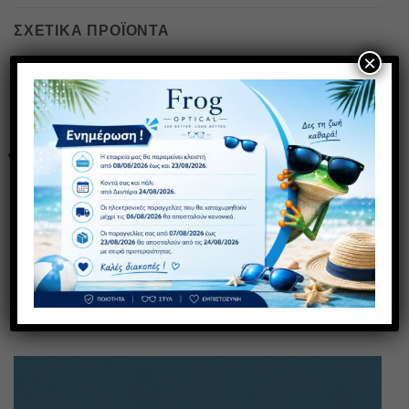
ΣΧΕΤΙΚΆ ΠΡΟΪΌΝΤΑ
×
Πρόσθήκη
Πρόσθήκη
στην λίστα
στην λίστα
επιθυμιών
επιθυμιών
K106 FLEX (18 μηνών έως 6
Κ322 FLEX (18 μηνών έως 6
ετών)
ετών)
25,00
€
25,00
€
με ΦΠΑ
με ΦΠΑ