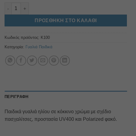
Κ100 ποσότητα
Alternative:
ΠΡΟΣΘΉΚΗ ΣΤΟ ΚΑΛΆΘΙ
Κωδικός προϊόντος:
Κ100
Κατηγορία:
Γυαλιά Παιδικά
ΠΕΡΙΓΡΑΦΉ
Παιδικά γυαλιά ηλίου σε κόκκινο χρώμα με σχέδιο
πασχαλίτσες, προστασία UV400 και Polarized φακό.