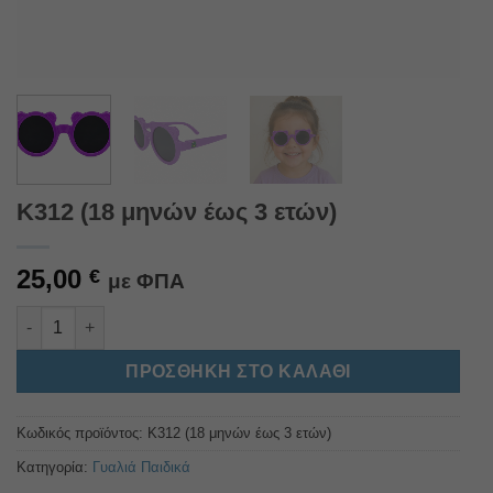
Κ312 (18 μηνών έως 3 ετών)
25,00
€
με ΦΠΑ
Κ312 (18 μηνών έως 3 ετών) ποσότητα
Alternative:
ΠΡΟΣΘΉΚΗ ΣΤΟ ΚΑΛΆΘΙ
Κωδικός προϊόντος:
Κ312 (18 μηνών έως 3 ετών)
Κατηγορία:
Γυαλιά Παιδικά