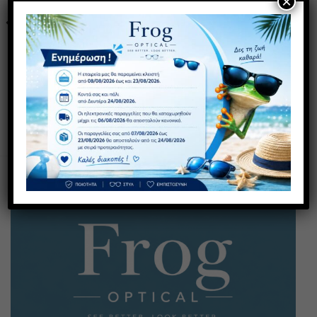
×
επιθυμιών
επιθυμιών
K309 FLEX (18 μηνών έως 6
K104 FLEX (18 μηνών έως 6
ετών)
ετών)
25,00
€
25,00
€
με ΦΠΑ
με ΦΠΑ