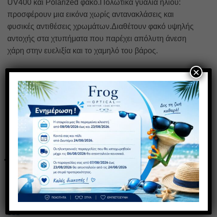
UV400 και Polarized φακό.Πολωτικά γυαλιά ηλίου:
προσφέρουν μια εικόνα χωρίς αντανακλάσεις και
φυσικές αντιθέσεις χρωμάτων.Διαθέτουν φακό υψηλής
αντοχής στα χτυπήματα που παρέχει απόλυτη άνεση
χάρη στην ευελιξία και το χαμηλό του βάρος.
×
ΣΧΕΤΙΚΆ ΠΡΟΪΌΝΤΑ
Πρόσθήκη
Πρόσθήκη
στην λίστα
στην λίστα
επιθυμιών
επιθυμιών
19075 ΤΕΤΡΑΓΩΝΟ
SS1