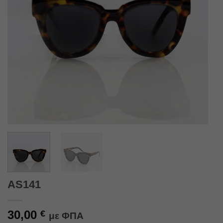
AS141
30,00
€
με ΦΠΑ