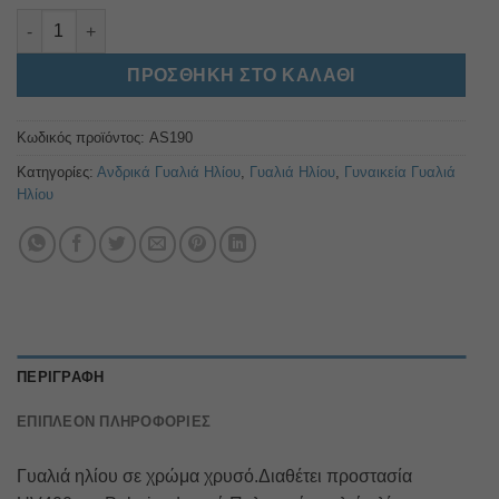
AS190 ποσότητα
Alternative:
ΠΡΟΣΘΉΚΗ ΣΤΟ ΚΑΛΆΘΙ
Κωδικός προϊόντος:
AS190
Κατηγορίες:
Ανδρικά Γυαλιά Ηλίου
,
Γυαλιά Ηλίου
,
Γυναικεία Γυαλιά
Ηλίου
ΠΕΡΙΓΡΑΦΉ
ΕΠΙΠΛΈΟΝ ΠΛΗΡΟΦΟΡΊΕΣ
Γυαλιά ηλίου σε χρώμα χρυσό.Διαθέτει προστασία