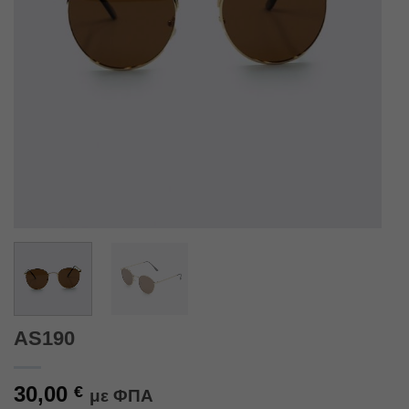
AS190
30,00
€
με ΦΠΑ