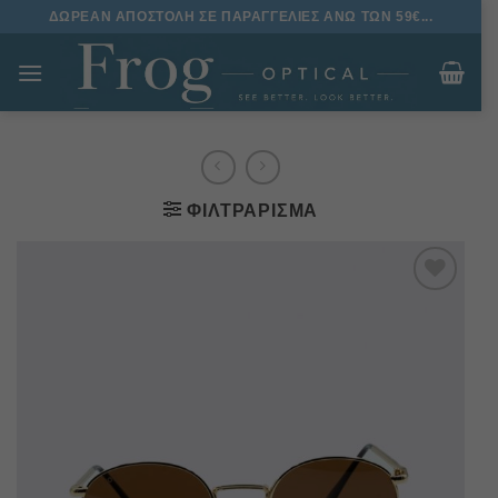
Μετάβαση
ΔΩΡΕΑΝ ΑΠΟΣΤΟΛΗ ΣΕ ΠΑΡΑΓΓΕΛΙΕΣ ΑΝΩ ΤΩΝ 59€...
στο
περιεχόμενο
ΦΙΛΤΡΆΡΙΣΜΑ
Πρόσθήκη
στην
λίστα
επιθυμιών