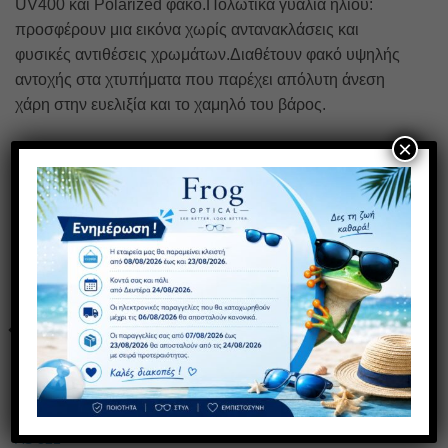
UV400 και Polarized φακό.Πολωτικά γυαλιά ηλίου:
προσφέρουν μια εικόνα χωρίς αντανακλάσεις και
φυσικές αντιθέσεις χρωμάτων.Διαθέτουν φακό υψηλής
αντοχής στα χτυπήματα που παρέχει απόλυτη άνεση
χάρη στην ευελιξία και το χαμηλό του βάρος.
×
ΣΧΕΤΙΚΆ ΠΡΟΪΌΝΤΑ
Πρόσθήκη
Πρόσθήκη
στην λίστα
στην λίστα
επιθυμιών
επιθυμιών
19075 ΤΕΤΡΑΓΩΝΟ
AS 321