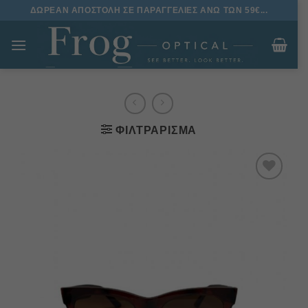
Μετάβαση
ΔΩΡΕΑΝ ΑΠΟΣΤΟΛΗ ΣΕ ΠΑΡΑΓΓΕΛΙΕΣ ΑΝΩ ΤΩΝ 59€...
στο
περιεχόμενο
ΦΙΛΤΡΆΡΙΣΜΑ
Πρόσθήκη
στην
λίστα
επιθυμιών