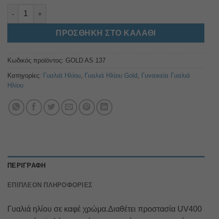
GOLD AS 137 ποσότητα
Alternative:
ΠΡΟΣΘΉΚΗ ΣΤΟ ΚΑΛΆΘΙ
Κωδικός προϊόντος:
GOLD AS 137
Κατηγορίες:
Γυαλιά Ηλίου
,
Γυαλιά Ηλίου Gold
,
Γυναικεία Γυαλιά
Ηλίου
ΠΕΡΙΓΡΑΦΉ
ΕΠΙΠΛΈΟΝ ΠΛΗΡΟΦΟΡΊΕΣ
Γυαλιά ηλίου σε καφέ χρώμα.Διαθέτει προστασία UV400