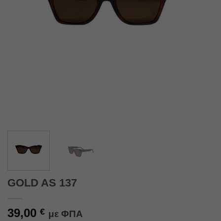
GOLD AS 137
39,00
€
με ΦΠΑ