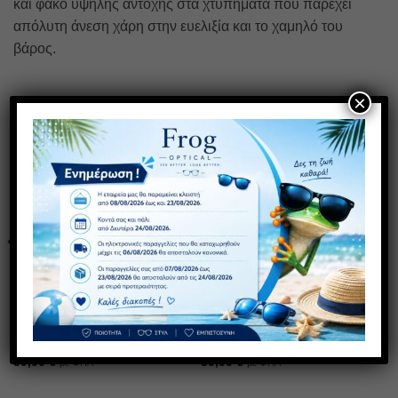
και φακό υψηλής αντοχής στα χτυπήματα που παρέχει
απόλυτη άνεση χάρη στην ευελιξία και το χαμηλό του
βάρος.
×
ΣΧΕΤΙΚΆ ΠΡΟΪΌΝΤΑ
Πρόσθήκη
Πρόσθήκη
στην λίστα
στην λίστα
επιθυμιών
επιθυμιών
GOLD AS 134
GOLD AS 473
39,00
€
39,00
€
με ΦΠΑ
με ΦΠΑ