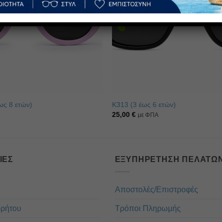
ως 8 ετών)
Κ313 (3 έως 6 ετών)
25,00
€
με ΦΠΑ
ΊΕΣ
ΕΞΥΠΗΡΈΤΗΣΗ ΠΕΛΑΤΏ
Αποστολές/Επιστροφές
ρρήτου
Τρόποι Πληρωμής