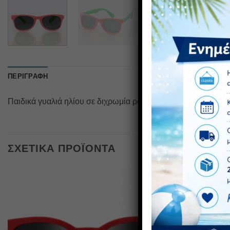
ΠΕΡΙΓΡΑΦΉ
Παιδικά γυαλιά ηλίου σε διχρωμία ροζ-πράσινο, προστασία U
ΣΧΕΤΙΚΆ ΠΡΟΪΌΝΤΑ
Πρόσθήκη
στην λίστα
επιθυμιών