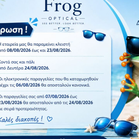
V400 και Polarized φακό.
Πρόσθήκη
στην λίστα
επιθυμιών