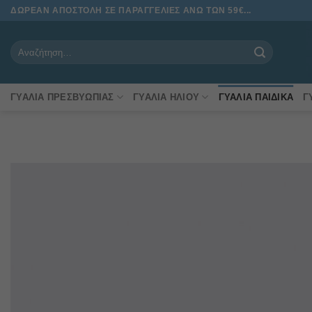
Μετάβαση
ΔΩΡΕΑΝ ΑΠΟΣΤΟΛΗ ΣΕ ΠΑΡΑΓΓΕΛΙΕΣ ΑΝΩ ΤΩΝ 59€...
στο
περιεχόμενο
Αναζήτηση
για:
ΓΥΑΛΙΆ ΠΡΕΣΒΥΩΠΊΑΣ
ΓΥΑΛΙΆ ΗΛΊΟΥ
ΓΥΑΛΙΆ ΠΑΙΔΙΚΆ
Γ