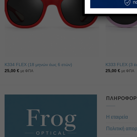
K334 FLEX (18 μηνών έως 6 ετών)
K333 FLEX (3 έ
25,00
€
25,00
€
με ΦΠΑ
με ΦΠΑ
ΠΛΗΡΟΦΟΡ
Η εταιρεία
Πολιτική απο