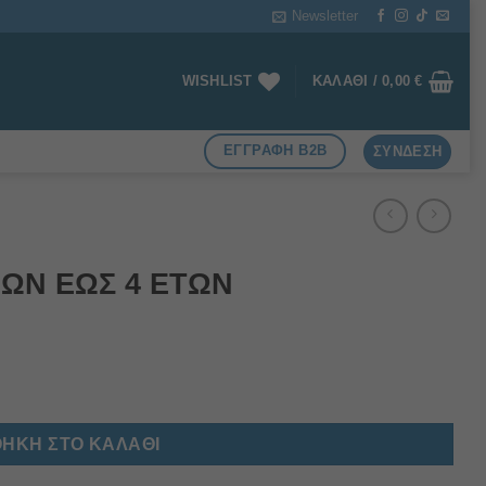
Newsletter
WISHLIST
ΚΑΛΆΘΙ /
0,00
€
ΕΓΓΡΑΦΗ B2B
ΣΎΝΔΕΣΗ
ΝΩΝ ΕΩΣ 4 ΕΤΩΝ
ητα
ΉΚΗ ΣΤΟ ΚΑΛΆΘΙ