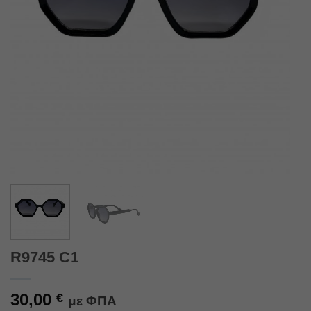
R9745 C1
30,00
€
με ΦΠΑ