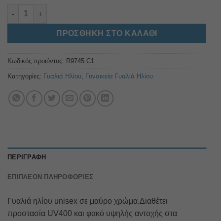
R9745 C1 ποσότητα
Alternative:
ΠΡΟΣΘΉΚΗ ΣΤΟ ΚΑΛΆΘΙ
Κωδικός προϊόντος:
R9745 C1
Κατηγορίες:
Γυαλιά Ηλίου
,
Γυναικεία Γυαλιά Ηλίου
ΠΕΡΙΓΡΑΦΉ
ΕΠΙΠΛΈΟΝ ΠΛΗΡΟΦΟΡΊΕΣ
Γυαλιά ηλίου unisex σε μαύρο χρώμα.Διαθέτει
προστασία UV400 και φακό υψηλής αντοχής στα