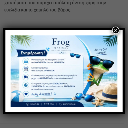
χτυπήματα που παρέχει απόλυτη άνεση χάρη στην
ευελιξία και το χαμηλό του βάρος.
×
ΣΧΕΤΙΚΆ ΠΡΟΪΌΝΤΑ
Πρόσθήκη
Πρόσθήκη
στην λίστα
στην λίστα
επιθυμιών
επιθυμιών
SS 13
8105 C7
30,00
€
30,00
€
με ΦΠΑ
με ΦΠΑ