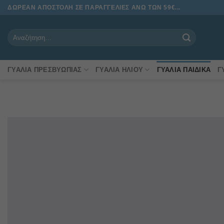
Μετάβαση
ΔΩΡΕΑΝ ΑΠΟΣΤΟΛΗ ΣΕ ΠΑΡΑΓΓΕΛΙΕΣ ΑΝΩ ΤΩΝ 59€...
στο
περιεχόμενο
Αναζήτηση
για:
ΓΥΑΛΙΆ ΠΡΕΣΒΥΩΠΊΑΣ
ΓΥΑΛΙΆ ΗΛΊΟΥ
ΓΥΑΛΙΆ ΠΑΙΔΙΚΆ
Γ