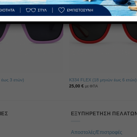
επιθυμιών
 έως 3 ετών)
K334 FLEX (18 μηνών έως 6 ετών)
25,00
€
με ΦΠΑ
ΊΕΣ
ΕΞΥΠΗΡΈΤΗΣΗ ΠΕΛΑΤΏ
Αποστολές/Επιστροφές