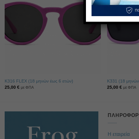
επιθυμιών
Κ316 FLEX (18 μηνών έως 6 ετών)
K331 (18 μηνών
25,00
€
25,00
€
με ΦΠΑ
με ΦΠΑ
ΠΛΗΡΟΦΟΡ
Η εταιρεία