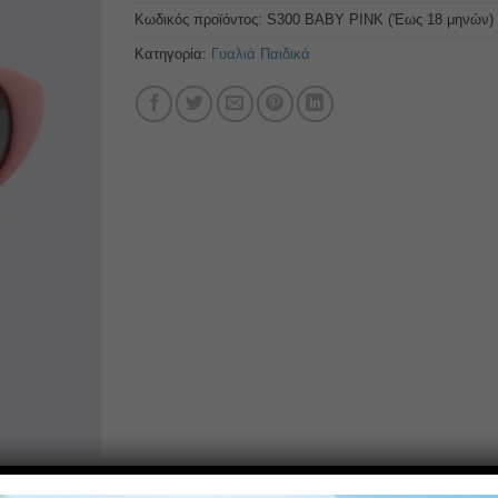
Κωδικός προϊόντος:
S300 BABY PINK ('Εως 18 μηνών)
Κατηγορία:
Γυαλιά Παιδικά