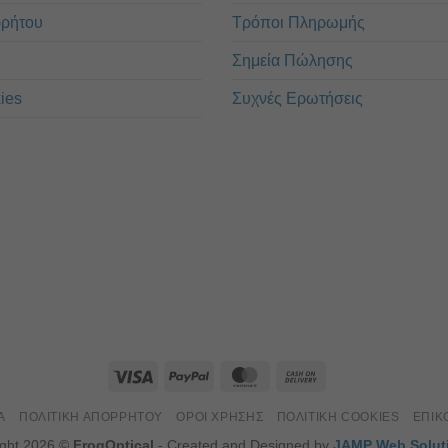
ρρήτου
Τρόποι Πληρωμής
Σημεία Πώλησης
ies
Συχνές Ερωτήσεις
Α
ΠΟΛΙΤΙΚΉ ΑΠΟΡΡΉΤΟΥ
ΌΡΟΙ ΧΡΉΣΗΣ
ΠΟΛΙΤΙΚΉ COOKIES
ΕΠΙΚ
ight 2026 ©
FrogOptical
- Created and Designed by
JAMP Web Solut