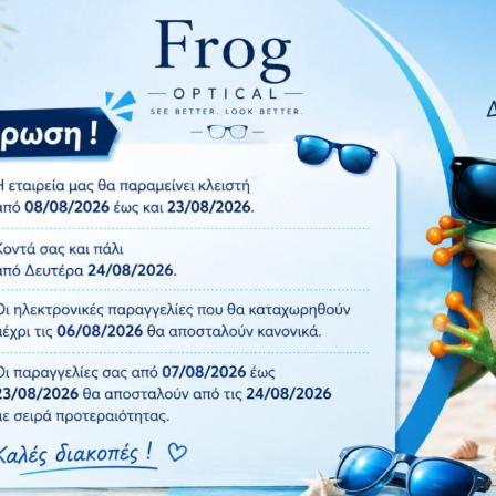
 προστασία UV400 και Polarized φακό.
τον πίσω ιμάντα αποφεύγεται η πτώση και πετυχαίνεται η τέλει
Πρόσθήκη
στην λίστα