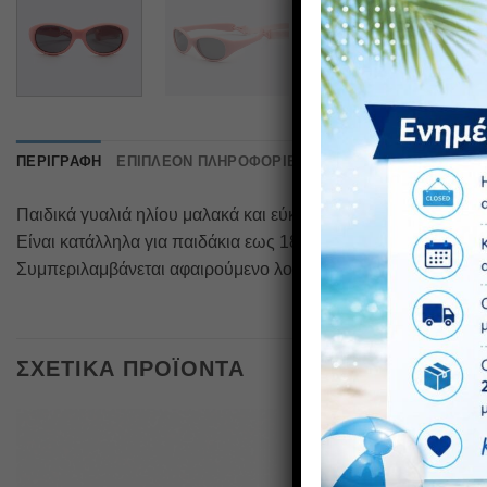
ΠΕΡΙΓΡΑΦΉ
ΕΠΙΠΛΈΟΝ ΠΛΗΡΟΦΟΡΊΕΣ
Παιδικά γυαλιά ηλίου μαλακά και εύκαμπτα σε ροζ χρώμα με
Είναι κατάλληλα για παιδάκια εως 18 μηνών.
Συμπεριλαμβάνεται αφαιρούμενο λουράκι. Ρυθμίζοντας απλώς 
ΣΧΕΤΙΚΆ ΠΡΟΪΌΝΤΑ
Πρόσθήκη
στην λίστα