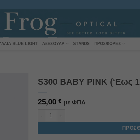
ΥΑΛΙΆ BLUE LIGHT
ΑΞΕΣΟΥΆΡ
STANDS
ΠΡΟΣΦΟΡΈΣ
S300 BABY PINK (‘Εως 1
Πρόσθήκη
25,00
στην
€
με ΦΠΑ
λίστα
επιθυμιών
S300 BABY PINK ('Εως 18 μηνών) ποσότητα
Alternative:
ΠΡΟΣΘ