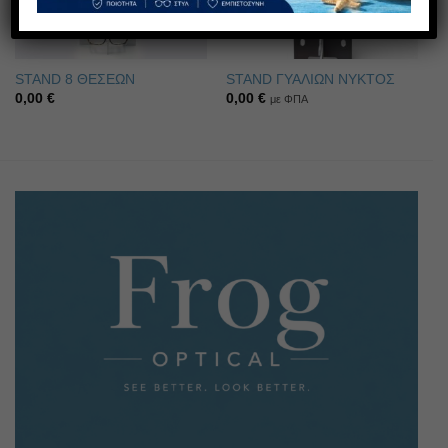
STAND 8 ΘΕΣΕΩΝ
STAND ΓΥΑΛΙΩΝ ΝΥΚΤΟΣ
0,00
€
0,00
€
με ΦΠΑ