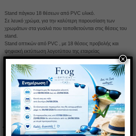
Stand πάγκου 18 θέσεων από PVC υλικό.
Σε λευκό χρώμα, για την καλύτερη παρουσίαση των
χρωμάτων στα γυαλιά που τοποθετούνται στις θέσεις του
stand.
Stand οπτικών από PVC , με 18 θέσεις προβολής και
ψηφιακή εκτύπωση λογοτύπου της εταιρείας
×
οπτικών Frog optical . Διάσταση 20 X 36 X 70 cm.
ΣΧΕΤΙΚΆ ΠΡΟΪΌΝΤΑ
Πρόσθήκη
Πρόσθήκη
στην λίστα
στην λίστα
επιθυμιών
επιθυμιών