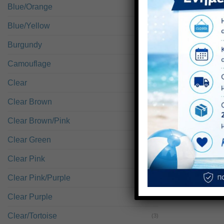
39,00
€
με ΦΠΑ
Blue/Orange
(1)
Blue/Yellow
(1)
Burgundy
(8)
Camouflage
(1)
Clear
(5)
Clear Brown
(1)
Clear Brown/Pink
(1)
Clear Green
(1)
Clear Pink
(2)
Clear Pink/Purple
(1)
Clear Purple
(1)
Clear/Tortoise
(3)