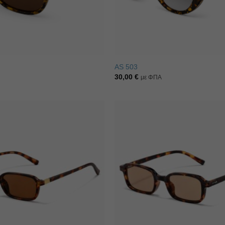
AS 503
30,00
€
με ΦΠΑ
Πρόσθήκη
στην λίστα
επιθυμιών