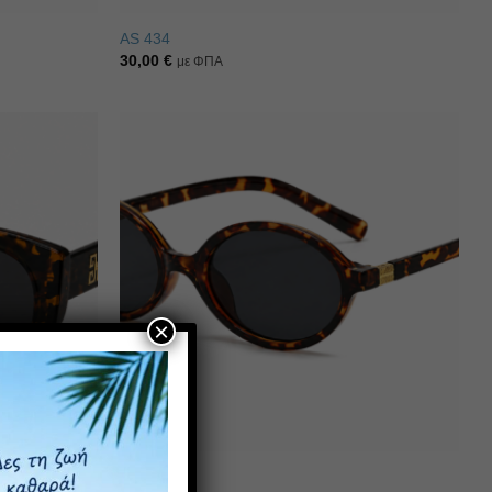
AS 434
30,00
€
με ΦΠΑ
Πρόσθήκη
Πρόσθήκη
στην λίστα
στην λίστα
επιθυμιών
επιθυμιών
×
AS 406