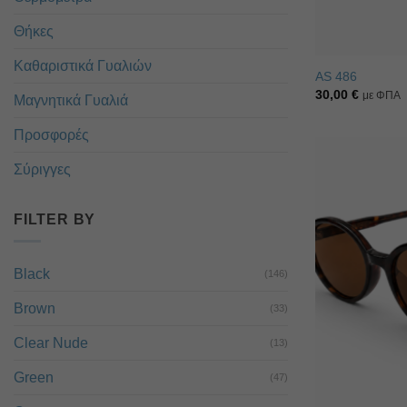
Θήκες
Καθαριστικά Γυαλιών
AS 486
30,00
€
με ΦΠΑ
Μαγνητικά Γυαλιά
Προσφορές
Σύριγγες
FILTER BY
Black
(146)
Brown
(33)
Clear Nude
(13)
Green
(47)