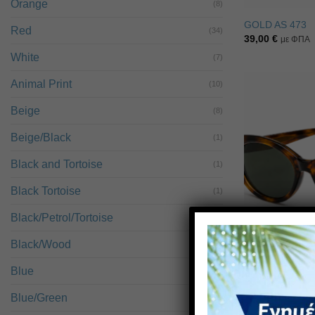
Orange
(8)
GOLD AS 473
Red
(34)
39,00
€
με ΦΠΑ
White
(7)
Animal Print
(10)
Beige
(8)
Beige/Black
(1)
Black and Tortoise
(1)
Black Tortoise
(1)
Black/Petrol/Tortoise
(1)
Black/Wood
(2)
Blue
(72)
Blue/Green
(1)
GOLD AS 427