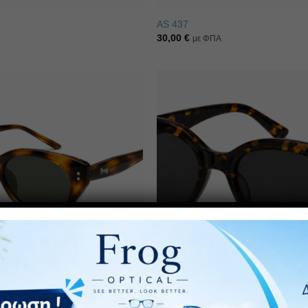
AS 437
30,00
€
με ΦΠΑ
Πρόσθήκη
στην λίστα
επιθυμιών
AS 417