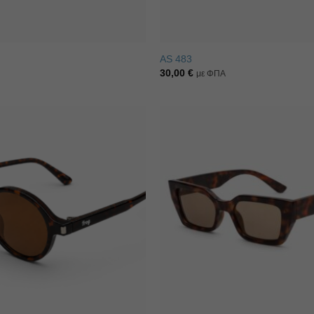
AS 483
30,00
€
με ΦΠΑ
Πρόσθήκη
στην λίστα
επιθυμιών