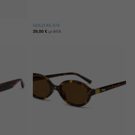
GOLD AS 474
39,00
€
με ΦΠΑ
Πρόσθήκη
Πρόσθήκη
στην λίστα
στην λίστα
επιθυμιών
επιθυμιών