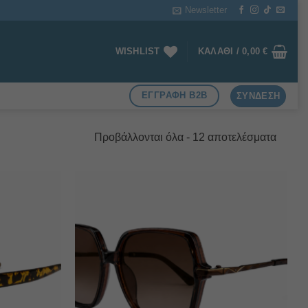
Newsletter
WISHLIST
ΚΑΛΆΘΙ /
0,00
€
ΕΓΓΡΑΦΗ B2B
ΣΎΝΔΕΣΗ
Sorted
Προβάλλονται όλα - 12 αποτελέσματα
by
latest
Πρόσθήκη
Πρόσθήκη
στην λίστα
στην λίστα
επιθυμιών
επιθυμιών