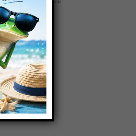
30,00
€
με ΦΠΑ