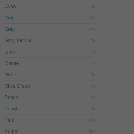
Cyan
(9)
Gold
(18)
Grey
(22)
Grey Tortoise
(2)
Lime
(1)
Mouse
(1)
Nude
(6)
Olive Green
(5)
Peach
(2)
Petrol
(1)
Pink
(30)
Purple
(27)