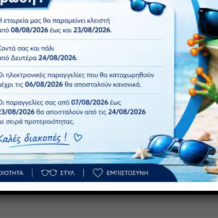
30,00
€
με ΦΠΑ