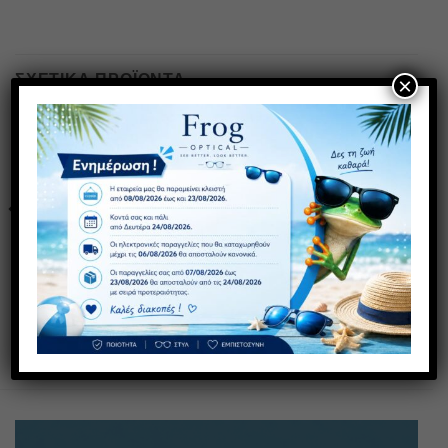
ΣΧΕΤΙΚΆ ΠΡΟΪΌΝΤΑ
×
ΠΡΟΣΦΟΡΑ
ΠΡΟΣΦΟΡΑ
1+1 ΔΩΡΟ
1+1 ΔΩΡΟ
Πρόσθήκη
Πρόσθήκη
στην λίστα
στην λίστα
επιθυμιών
επιθυμιών
AS 289
2053 C3
30,00
€
30,00
€
με ΦΠΑ
με ΦΠΑ