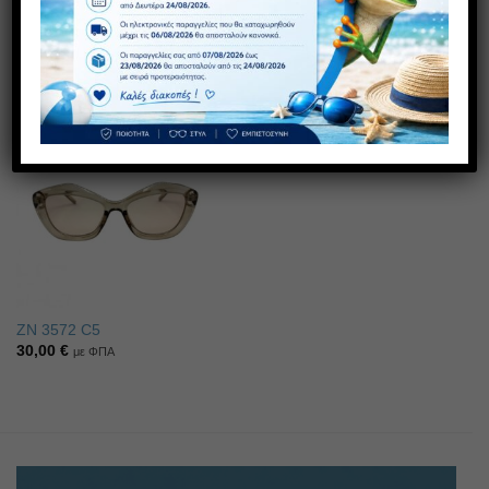
F195
R9625 C3
15,00
€
30,00
€
με ΦΠΑ
με ΦΠΑ
Πρόσθήκη
στην λίστα
επιθυμιών
ZN 3572 C5
30,00
€
με ΦΠΑ