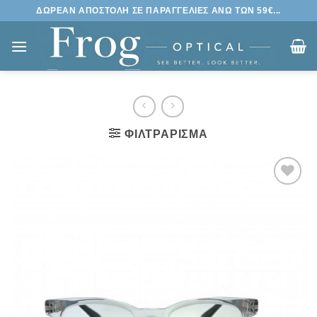
Μετάβαση
ΔΩΡΕΑΝ ΑΠΟΣΤΟΛΗ ΣΕ ΠΑΡΑΓΓΕΛΙΕΣ ΑΝΩ ΤΩΝ 59€...
στο
περιεχόμενο
ΦΙΛΤΡΆΡΙΣΜΑ
Πρόσθήκη
στην
λίστα
επιθυμιών