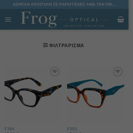
Μετάβαση
ΔΩΡΕΑΝ ΑΠΟΣΤΟΛΗ ΣΕ ΠΑΡΑΓΓΕΛΙΕΣ ΑΝΩ ΤΩΝ 59€...
στο
περιεχόμενο
ΦΙΛΤΡΆΡΙΣΜΑ
Πρόσθήκη
Πρόσθήκη
στην λίστα
στην λίστα
επιθυμιών
επιθυμιών
F394
F393