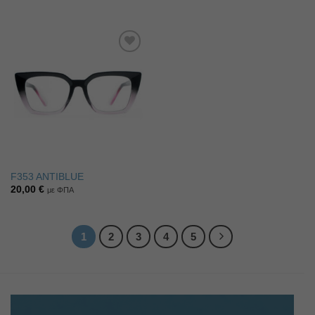
Πρόσθήκη
στην λίστα
επιθυμιών
F353 ANTIBLUE
20,00
€
με ΦΠΑ
1
2
3
4
5