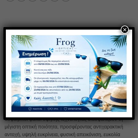
×
ΠΕΡΙΓΡΑΦΉ
ΕΠΙΠΛΈΟΝ ΠΛΗΡΟΦΟΡΊΕΣ
ΑΞΙΟΛΟΓΉΣΕΙΣ (0)
Γυαλιά πρεσβυωπίας σε μπορντό χρώμα.Μοντέλο
unisex.Πιστοποίηση ΕΟΦ για τους φακούς. Τα γυαλιά
FROG OPTICAL αποτελούν την ιδανική επιλογή για
άνετο και ξεκούραστο διάβασμα. Το προηγμένο σύστημα
Flex, ενισχύει σημαντικά την ευκαμψία του βραχίονα και
την ανθεκτικότητα του σκελετού. Παράλληλα, οι
ασφαιρικοί φακοί υψηλής τεχνολογίας διασφαλίζουν τη
μέγιστη οπτική ποιότητα, προσφέροντας αντιχαρακτική
αντοχή, υψηλή ευκρίνεια, φυσική απεικόνιση, ευκολία