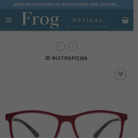
Μετάβαση
ΔΩΡΕΑΝ ΑΠΟΣΤΟΛΗ ΣΕ ΠΑΡΑΓΓΕΛΙΕΣ ΑΝΩ ΤΩΝ 59€...
στο
περιεχόμενο
ΦΙΛΤΡΆΡΙΣΜΑ
Πρόσθήκη
στην
λίστα
επιθυμιών