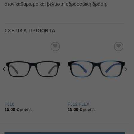
στον καθαρισμό και βέλτιστη υδροφοβική δράση.
ΣΧΕΤΙΚΆ ΠΡΟΪΌΝΤΑ
Πρόσθήκη
Πρόσθήκη
στην λίστα
στην λίστα
επιθυμιών
επιθυμιών
F318
F312 FLEX
15,00
€
15,00
€
με ΦΠΑ
με ΦΠΑ