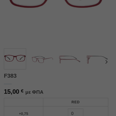
F383
15,00
€
με ΦΠΑ
Alternative:
RED
+0,75