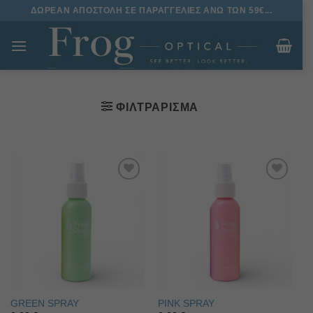
Μετάβαση
ΔΩΡΕΑΝ ΑΠΟΣΤΟΛΗ ΣΕ ΠΑΡΑΓΓΕΛΙΕΣ ΑΝΩ ΤΩΝ 59€...
στο
περιεχόμενο
ΦΙΛΤΡΆΡΙΣΜΑ
Πρόσθήκη
Πρόσθήκη
στην λίστα
στην λίστα
επιθυμιών
επιθυμιών
GREEN SPRAY
PINK SPRAY