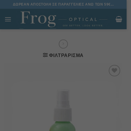
Μετάβαση
ΔΩΡΕΑΝ ΑΠΟΣΤΟΛΗ ΣΕ ΠΑΡΑΓΓΕΛΙΕΣ ΑΝΩ ΤΩΝ 59€...
στο
περιεχόμενο
ΦΙΛΤΡΆΡΙΣΜΑ
Πρόσθήκη
στην
λίστα
επιθυμιών