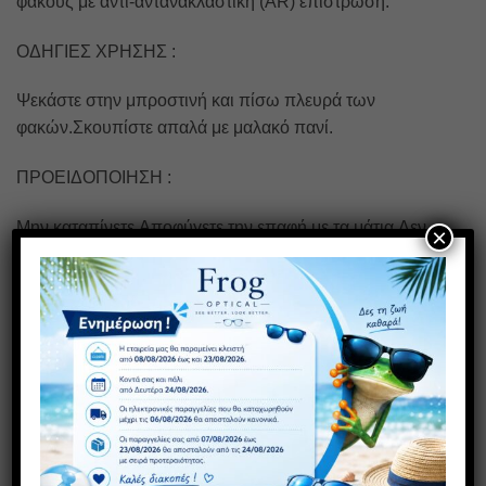
φακούς με αντι-αντανακλαστική (AR) επίστρωση.
ΟΔΗΓΙΕΣ ΧΡΗΣΗΣ :
Ψεκάστε στην μπροστινή και πίσω πλευρά των
φακών.Σκουπίστε απαλά με μαλακό πανί.
ΠΡΟΕΙΔΟΠΟΙΗΣΗ :
Μην καταπίνετε.Αποφύγετε την επαφή με τα μάτια.Δεν
×
προορίζεται για φακούς επαφής.Κρατήστε το μακριά από
τα παιδιά.Δεν περιεχεί alcohol.
ΣΧΕΤΙΚΆ ΠΡΟΪΌΝΤΑ
Πρόσθήκη
Πρόσθήκη
στην λίστα
στην λίστα