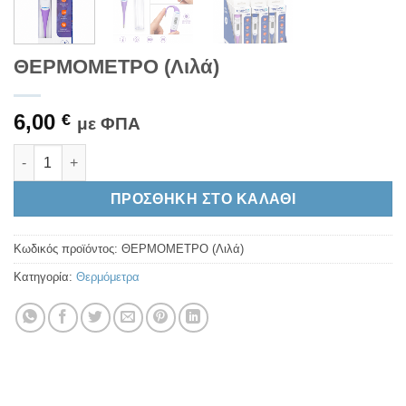
ΘΕΡΜΟΜΕΤΡΟ (Λιλά)
6,00
€
με ΦΠΑ
ΘΕΡΜΟΜΕΤΡΟ (Λιλά) ποσότητα
Alternative:
ΠΡΟΣΘΉΚΗ ΣΤΟ ΚΑΛΆΘΙ
Κωδικός προϊόντος:
ΘΕΡΜΟΜΕΤΡΟ (Λιλά)
Κατηγορία:
Θερμόμετρα