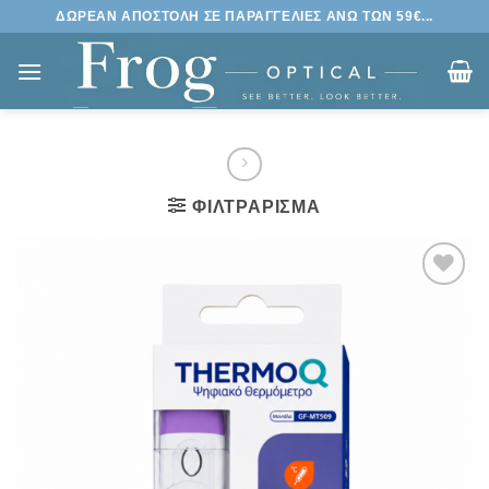
Μετάβαση
ΔΩΡΕΑΝ ΑΠΟΣΤΟΛΗ ΣΕ ΠΑΡΑΓΓΕΛΙΕΣ ΑΝΩ ΤΩΝ 59€...
στο
περιεχόμενο
ΦΙΛΤΡΆΡΙΣΜΑ
Πρόσθήκη
στην
λίστα
επιθυμιών