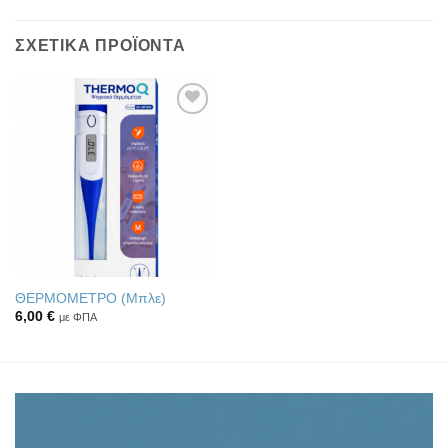
ΣΧΕΤΙΚΆ ΠΡΟΪΌΝΤΑ
Πρόσθήκη
στην λίστα
επιθυμιών
ΘΕΡΜΟΜΕΤΡΟ (Μπλε)
6,00
€
με ΦΠΑ