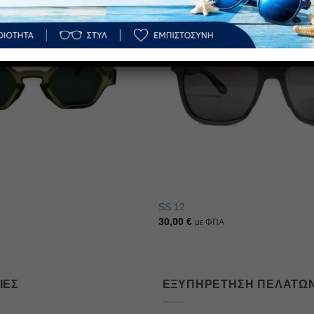
ΡΟ
Πρόσθήκη
στην λίστα
επιθυμιών
SS 12
30,00
€
με ΦΠΑ
ΊΕΣ
ΕΞΥΠΗΡΈΤΗΣΗ ΠΕΛΑΤΏ