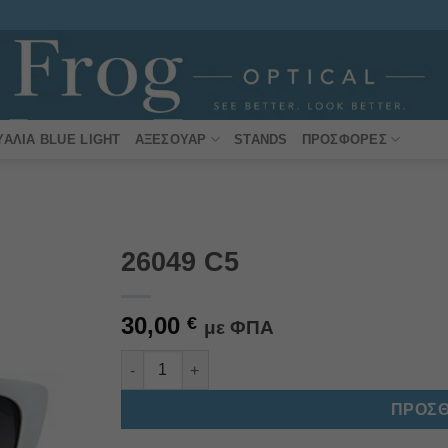
ΥΑΛΙΆ BLUE LIGHT
ΑΞΕΣΟΥΆΡ
STANDS
ΠΡΟΣΦΟΡΈΣ
26049 C5
Πρόσθήκη
30,00
στην
€
με ΦΠΑ
λίστα
επιθυμιών
26049 C5 ποσότητα
Alternative:
ΠΡΟΣΘ