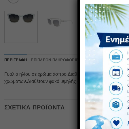
ΠΕΡΙΓΡΑΦΉ
ΕΠΙΠΛΈΟΝ ΠΛΗΡΟΦΟΡΊΕΣ
ΑΞΙΟΛΟΓΉΣΕΙΣ (0)
Γυαλιά ηλίου σε χρώμα άσπρο.Διαθέτει προστασία UV400 και 
χρωμάτων.Διαθέτουν φακό υψηλής αντοχής στα χτυπήματα που
ΣΧΕΤΙΚΆ ΠΡΟΪΌΝΤΑ
ΠΡΟΣΦΟ