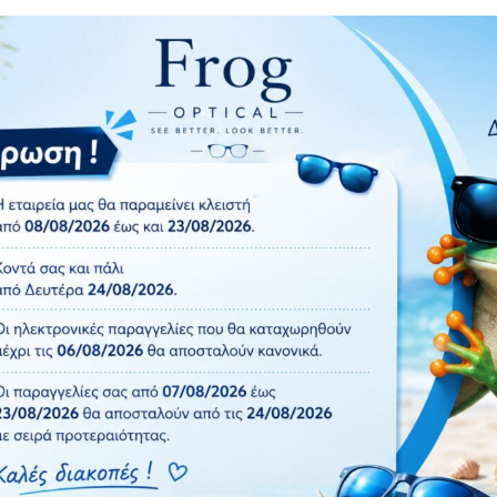
Polarized φακό.Πολωτικά γυαλιά ηλίου: προσφέρουν μια εικόνα
 παρέχει απόλυτη άνεση χάρη στην ευελιξία και το χαμηλό το
ΡΑ