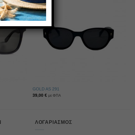
Πρόσθήκη
Πρόσθήκη
στην λίστα
στην λίστα
επιθυμιών
επιθυμιών
GOLD AS 291
39,00
€
με ΦΠΑ
Ν
ΛΟΓΑΡΙΑΣΜΌΣ