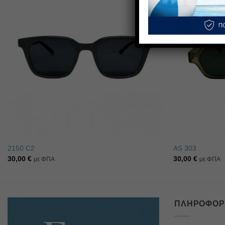
1+1 ΔΩ
Πρόσθήκη
στην λίστα
επιθυμιών
2150 C2
AS 303
30,00
€
30,00
€
με ΦΠΑ
με ΦΠΑ
ΠΛΗΡΟΦΟΡ