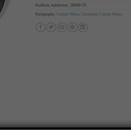
Κωδικός προϊόντος:
26049 C5
Κατηγορίες:
Γυαλιά Ηλίου
,
Γυναικεία Γυαλιά Ηλίου