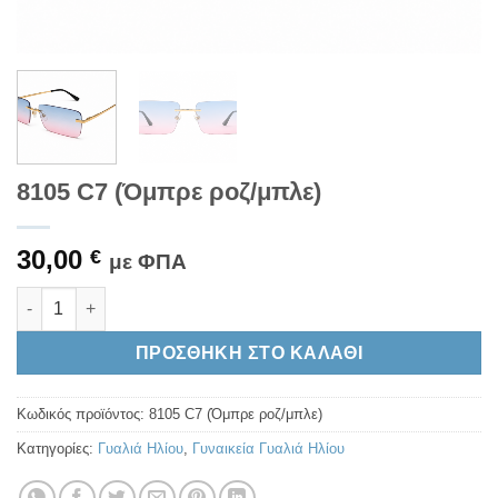
8105 C7 (Όμπρε ροζ/μπλε)
30,00
€
με ΦΠΑ
8105 C7 (Όμπρε ροζ/μπλε) ποσότητα
Alternative:
ΠΡΟΣΘΉΚΗ ΣΤΟ ΚΑΛΆΘΙ
Κωδικός προϊόντος:
8105 C7 (Όμπρε ροζ/μπλε)
Κατηγορίες:
Γυαλιά Ηλίου
,
Γυναικεία Γυαλιά Ηλίου