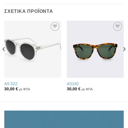
ΣΧΕΤΙΚΆ ΠΡΟΪΌΝΤΑ
Πρόσθήκη
Πρόσθήκη
στην λίστα
στην λίστα
επιθυμιών
επιθυμιών
AS 322
AS192
30,00
€
30,00
€
με ΦΠΑ
με ΦΠΑ