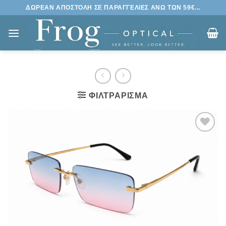
Μετάβαση
ΔΩΡΕΑΝ ΑΠΟΣΤΟΛΗ ΣΕ ΠΑΡΑΓΓΕΛΙΕΣ ΑΝΩ ΤΩΝ 59€...
στο
περιεχόμενο
ΦΙΛΤΡΆΡΙΣΜΑ
Πρόσθήκη
στην
λίστα
επιθυμιών