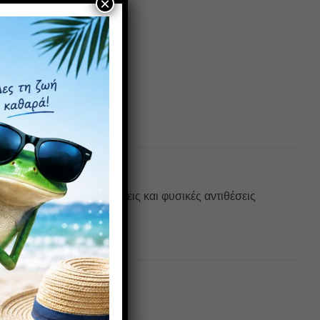
×
ικόνα χωρίς αντανακλάσεις και φυσικές αντιθέσεις
υ βάρος.