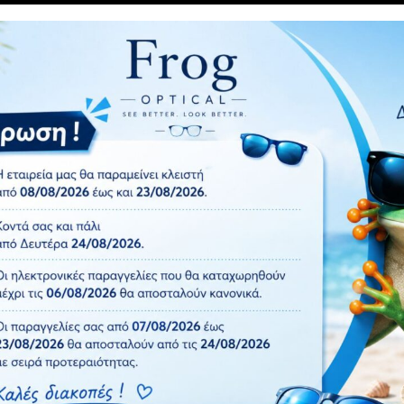
 και Polarized φακό.Πολωτικά γυαλιά ηλίου: προσφέρουν μια ε
 παρέχει απόλυτη άνεση χάρη στην ευελιξία και το χαμηλό το