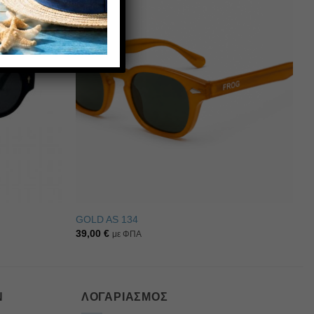
Πρόσθήκη
Πρόσθήκη
στην λίστα
στην λίστα
επιθυμιών
επιθυμιών
GOLD AS 134
39,00
€
με ΦΠΑ
Ν
ΛΟΓΑΡΙΑΣΜΌΣ