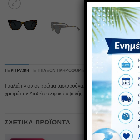
ΠΕΡΙΓΡΑΦΉ
ΕΠΙΠΛΈΟΝ ΠΛΗΡΟΦΟΡΊΕΣ
ΑΞΙΟΛΟΓΉΣΕΙΣ (0)
Γυαλιά ηλίου σε χρώμα ταρταρούγα.Διαθέτει προστασία UV400
χρωμάτων.Διαθέτουν φακό υψηλής αντοχής στα χτυπήματα που
ΣΧΕΤΙΚΆ ΠΡΟΪΌΝΤΑ