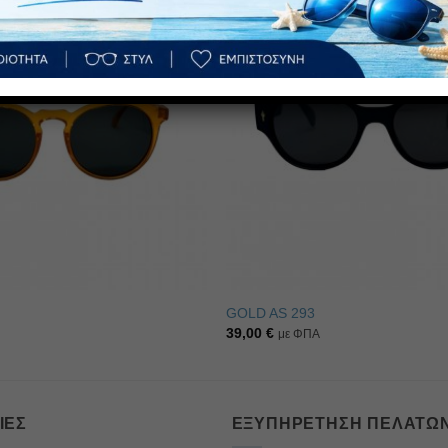
Πρόσθήκη
στην λίστα
επιθυμιών
GOLD AS 293
39,00
€
με ΦΠΑ
ΊΕΣ
ΕΞΥΠΗΡΈΤΗΣΗ ΠΕΛΑΤΏ