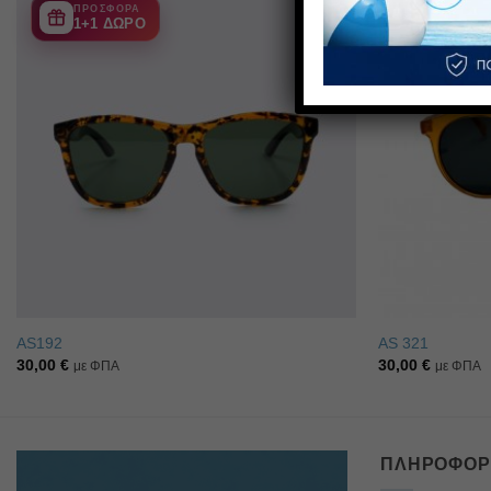
ΠΡΟΣΦΟΡΑ
1+1 ΔΩΡΟ
Πρόσθήκη
στην λίστα
επιθυμιών
AS192
AS 321
30,00
€
30,00
€
με ΦΠΑ
με ΦΠΑ
ΠΛΗΡΟΦΟΡ