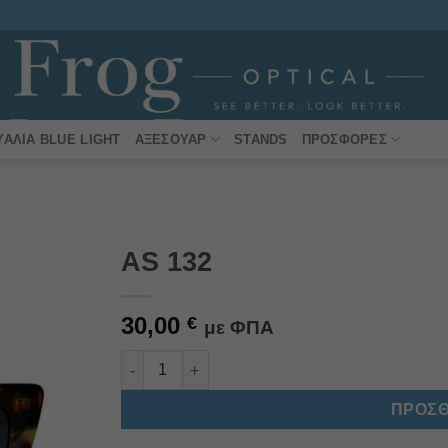
ΥΑΛΙΆ BLUE LIGHT
ΑΞΕΣΟΥΆΡ
STANDS
ΠΡΟΣΦΟΡΈΣ
AS 132
Πρόσθήκη
30,00
στην
€
με ΦΠΑ
λίστα
επιθυμιών
AS 132 ποσότητα
Alternative:
ΠΡΟΣΘ