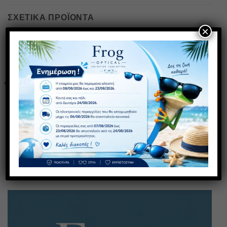
ΣΧΕΤΙΚΆ ΠΡΟΪΌΝΤΑ
×
ΠΡΟΣΦΟΡΑ
1+1 ΔΩΡΟ
Πρόσθήκη
Πρόσθήκη
στην λίστα
στην λίστα
επιθυμιών
επιθυμιών
SS 12
2053 C5
30,00
€
30,00
€
με ΦΠΑ
με ΦΠΑ