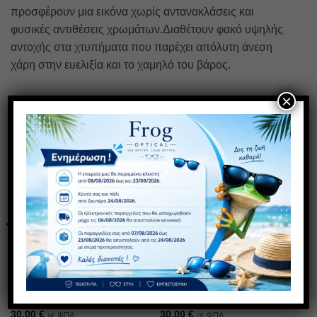
προσφέρουν μια εικόνα χωρίς αντανακλάσεις και
φυσικές αντιθέσεις χρωμάτων.Διαθέτουν φακό υψηλής
αντοχής στα χτυπήματα που παρέχει απόλυτη άνεση
χάρη στην ευελιξία και το χαμηλό του βάρος.
×
ΣΧΕΤΙΚΆ ΠΡΟΪΌΝΤΑ
ΠΡΟΣΦΟΡΑ
1+1 ΔΩΡΟ
Πρόσθήκη
Πρόσθήκη
στην λίστα
στην λίστα
επιθυμιών
επιθυμιών
AS 289
SS 13
30,00
€
30,00
€
με ΦΠΑ
με ΦΠΑ