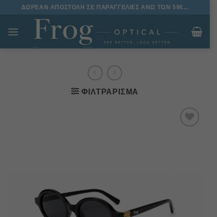
Μετάβαση
ΔΩΡΕΑΝ ΑΠΟΣΤΟΛΗ ΣΕ ΠΑΡΑΓΓΕΛΙΕΣ ΑΝΩ ΤΩΝ 59€...
στο
περιεχόμενο
ΦΙΛΤΡΆΡΙΣΜΑ
Πρόσθήκη
στην
λίστα
επιθυμιών