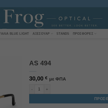
ΥΑΛΙΆ BLUE LIGHT
ΑΞΕΣΟΥΆΡ
STANDS
ΠΡΟΣΦΟΡΈΣ
AS 494
Πρόσθήκη
30,00
στην
€
με ΦΠΑ
λίστα
επιθυμιών
AS 494 ποσότητα
Alternative:
ΠΡΟΣΘ