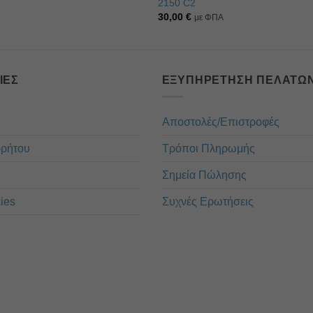
2150 C2
30,00
€
με ΦΠΑ
ΊΕΣ
ΕΞΥΠΗΡΈΤΗΣΗ ΠΕΛΑΤΏ
Αποστολές/Επιστροφές
ρρήτου
Τρόποι Πληρωμής
Σημεία Πώλησης
ies
Συχνές Ερωτήσεις