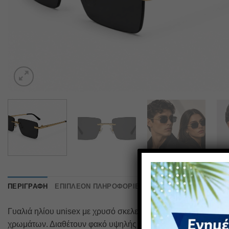
ΠΕΡΙΓΡΑΦΉ
ΕΠΙΠΛΈΟΝ ΠΛΗΡΟΦΟΡΊΕΣ
ΑΞΙΟΛΟΓΉΣΕΙΣ (0)
Γυαλιά ηλίου unisex με χρυσό σκελετό. Διαθέτουν προστασία
χρωμάτων. Διαθέτουν φακό υψηλής αντοχής στα χτυπήματα πο