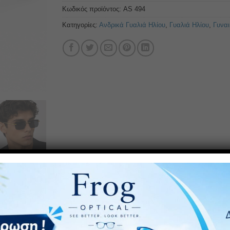
Κωδικός προϊόντος:
AS 494
Κατηγορίες:
Ανδρικά Γυαλιά Ηλίου
,
Γυαλιά Ηλίου
,
Γυναι
 UV400 και Polarized φακό. Πολωτικά γυαλιά ηλίου: προσφέρουν
υ παρέχει απόλυτη άνεση χάρη στην ευελιξία και το χαμηλό το