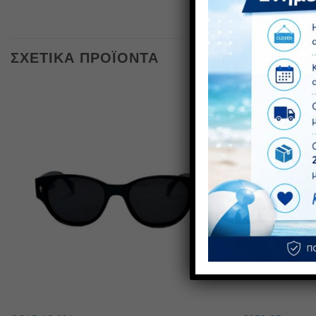
ΣΧΕΤΙΚΆ ΠΡΟΪΌΝΤΑ
ΠΡΟΣΦΟ
1+1 ΔΩ
Πρόσθήκη
στην λίστα
επιθυμιών