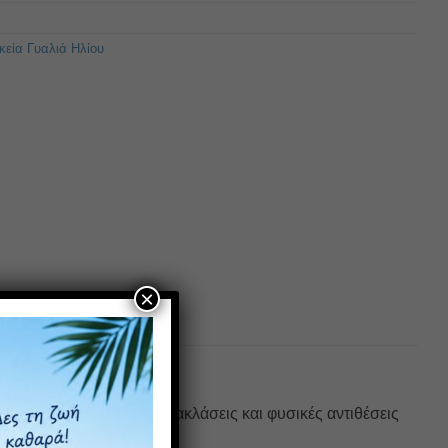
κεία Γυαλιά Ηλίου
×
 μια εικόνα χωρίς αντανακλάσεις και φυσικές αντιθέσεις
υ βάρος.