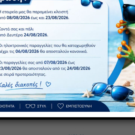
ΡΑ
ΡΟ
Πρόσθήκη
στην λίστα
επιθυμιών