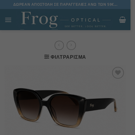
Μετάβαση
ΔΩΡΕΑΝ ΑΠΟΣΤΟΛΗ ΣΕ ΠΑΡΑΓΓΕΛΙΕΣ ΑΝΩ ΤΩΝ 59€...
στο
περιεχόμενο
ΦΙΛΤΡΆΡΙΣΜΑ
Πρόσθήκη
στην
λίστα
επιθυμιών