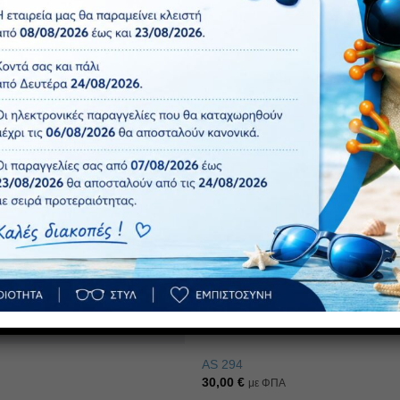
Πρόσθήκη
στην λίστα
επιθυμιών
AS 294
30,00
€
με ΦΠΑ