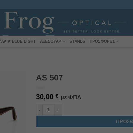
ΥΑΛΙΆ BLUE LIGHT
ΑΞΕΣΟΥΆΡ
STANDS
ΠΡΟΣΦΟΡΈΣ
AS 507
Πρόσθήκη
30,00
στην
€
με ΦΠΑ
λίστα
επιθυμιών
AS 507 ποσότητα
Alternative:
ΠΡΟΣΘ