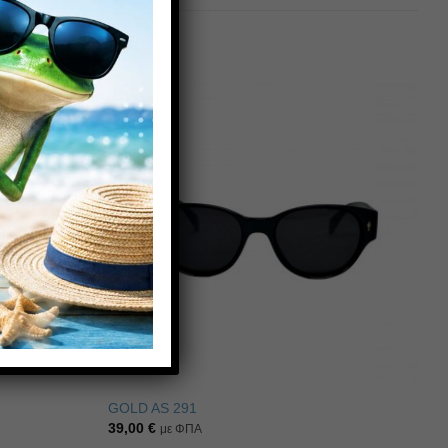
Πρόσθήκη
Πρόσθήκη
στην λίστα
στην λίστα
επιθυμιών
επιθυμιών
GOLD AS 291
39,00
€
με ΦΠΑ