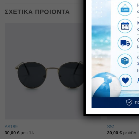
ΣΧΕΤΙΚΆ ΠΡΟΪΌΝΤΑ
Πρόσθήκη
στην λίστα
επιθυμιών
AS189
SS1
30,00
€
30,00
€
με ΦΠΑ
με ΦΠΑ