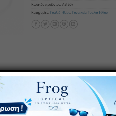
Κωδικός προϊόντος:
AS 507
Κατηγορίες:
Γυαλιά Ηλίου
,
Γυναικεία Γυαλιά Ηλίου
 Polarized φακό. Πολωτικά γυαλιά ηλιου: προσφέρουν μια εικόν
πόλυτη άνεση, χάρη στην ευελιξία και το χαμηλό του βάρος.