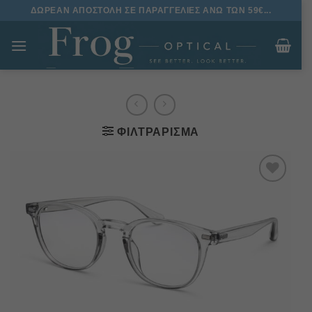
Μετάβαση
ΔΩΡΕΑΝ ΑΠΟΣΤΟΛΗ ΣΕ ΠΑΡΑΓΓΕΛΙΕΣ ΑΝΩ ΤΩΝ 59€...
στο
περιεχόμενο
ΦΙΛΤΡΆΡΙΣΜΑ
Πρόσθήκη
στην
λίστα
επιθυμιών