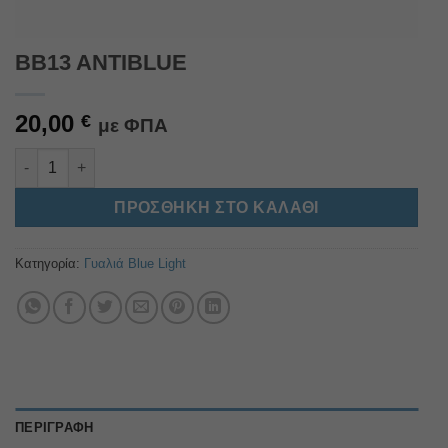
BB13 ANTIBLUE
20,00
€
με ΦΠΑ
BB13 ANTIBLUE ποσότητα
Alternative:
ΠΡΟΣΘΉΚΗ ΣΤΟ ΚΑΛΆΘΙ
Κατηγορία:
Γυαλιά Blue Light
ΠΕΡΙΓΡΑΦΉ