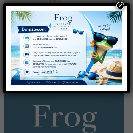
×
Πρόσθήκη
Πρόσθήκη
στην λίστα
στην λίστα
επιθυμιών
επιθυμιών
ANTIBLUE C2 GREEN
BB12 ANTIBLUE
20,00
€
20,00
€
με ΦΠΑ
με ΦΠΑ