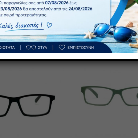
 υψηλής τεχνολογίας διασφαλίζουν τη μέγιστη οπτική ποιότητα,
ροφοβική δράση.
Πρόσθήκη
στην λίστα
επιθυμιών