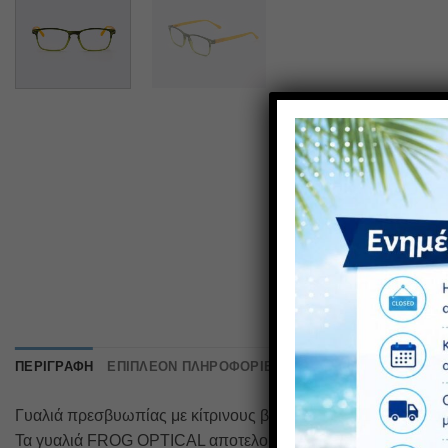
ΠΕΡΙΓΡΑΦΉ
ΕΠΙΠΛΈΟΝ ΠΛΗΡΟΦΟΡΊΕΣ
Γυαλιά πρεσβυωπίας με κίτρινους βραχίονες και κυπαρισσί μ
Τα γυαλιά FROG OPTICAL αποτελούν την ιδανική επιλογή για 