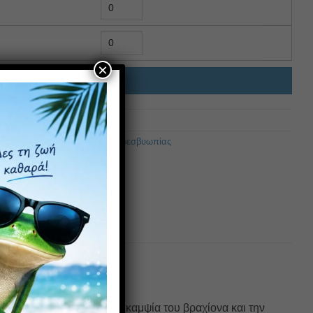
×
ΉΚΗ ΣΤΟ ΚΑΛΆΘΙ
σβυωπίας
,
Γυναικεία Γυαλιά Πρεσβυωπίας
νισχύει σημαντικά την ευκαμψία του βραχίονα και την