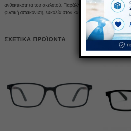
ανθεκτικότητα του σκελετού. Παράλληλα, οι ασφαιρικοί φακοί
φυσική απεικόνιση, ευκολία στον καθαρισμό και βέλτιστη υδ
ΣΧΕΤΙΚΆ ΠΡΟΪΌΝΤΑ
Πρόσθήκη
στην λίστα
επιθυμιών