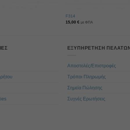
F314
15,00
€
με ΦΠΑ
ΊΕΣ
ΕΞΥΠΗΡΈΤΗΣΗ ΠΕΛΑΤΏ
Αποστολές/Επιστροφές
ρρήτου
Τρόποι Πληρωμής
Σημεία Πώλησης
ies
Συχνές Ερωτήσεις