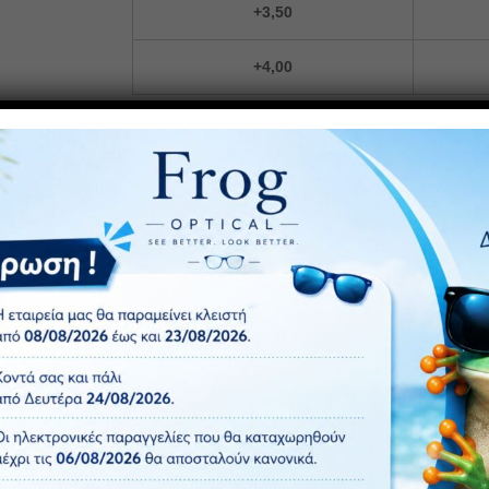
+3,50
+4,00
ΠΡΟΣΘ
Κωδικός προϊόντος:
F234
Κατηγορίες:
Ανδρικά Γυαλιά Πρεσβυωπίας
,
Γυαλιά Πρε
ετώπη με degrade effect . Πιστοποίηση ΕΟΦ για τους φακούς.
άνετο και ξεκούραστο διάβασμα. Το προηγμένο σύστημα Flex, ε