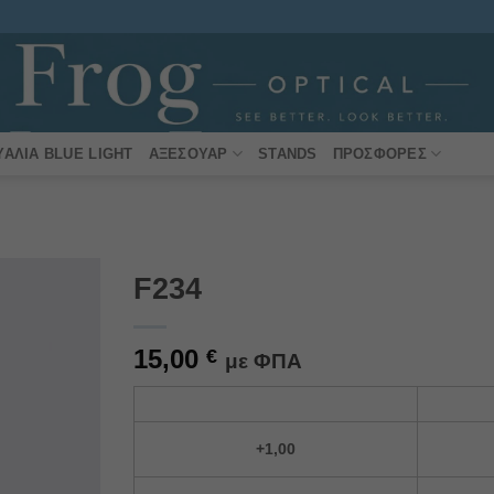
ΥΑΛΙΆ BLUE LIGHT
ΑΞΕΣΟΥΆΡ
STANDS
ΠΡΟΣΦΟΡΈΣ
F234
Πρόσθήκη
15,00
στην
€
με ΦΠΑ
λίστα
επιθυμιών
Alternative:
+1,00