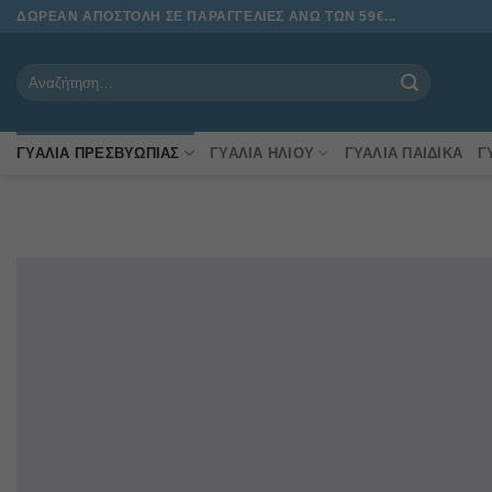
Μετάβαση
ΔΩΡΕΑΝ ΑΠΟΣΤΟΛΗ ΣΕ ΠΑΡΑΓΓΕΛΙΕΣ ΑΝΩ ΤΩΝ 59€...
στο
περιεχόμενο
Αναζήτηση
για:
ΓΥΑΛΙΆ ΠΡΕΣΒΥΩΠΊΑΣ
ΓΥΑΛΙΆ ΗΛΊΟΥ
ΓΥΑΛΙΆ ΠΑΙΔΙΚΆ
Γ