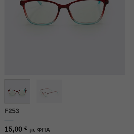
F253
15,00
€
με ΦΠΑ