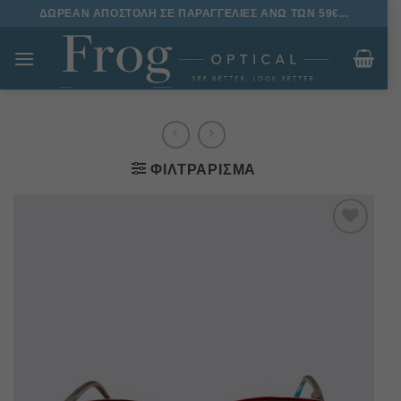
Μετάβαση
ΔΩΡΕΑΝ ΑΠΟΣΤΟΛΗ ΣΕ ΠΑΡΑΓΓΕΛΙΕΣ ΑΝΩ ΤΩΝ 59€...
στο
περιεχόμενο
ΦΙΛΤΡΆΡΙΣΜΑ
Πρόσθήκη
στην
λίστα
επιθυμιών