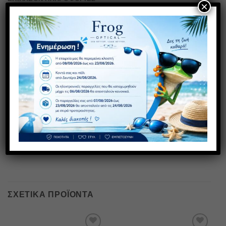
×
Γυαλιά πρεσβυωπίας σε μπορντό χρώμα. Πιστοποίηση
ΕΟΦ για τους φακούς.
Τα γυαλιά FROG OPTICAL αποτελούν την ιδανική
επιλογή για άνετο και ξεκούραστο διάβασμα. Το
προηγμένο σύστημα Flex, ενισχύει σημαντικά την
ευκαμψία του βραχίονα και την ανθεκτικότητα του
σκελετού. Παράλληλα, οι ασφαιρικοί φακοί υψηλής
τεχνολογίας διασφαλίζουν τη μέγιστη οπτική ποιότητα,
προσφέροντας αντιχαρακτική αντοχή, υψηλή ευκρίνεια,
φυσική απεικόνιση, ευκολία στον καθαρισμό και βέλτιστη
υδροφοβική δράση.
ΣΧΕΤΙΚΆ ΠΡΟΪΌΝΤΑ