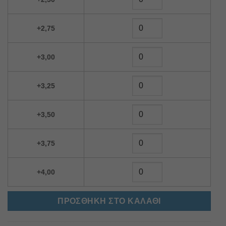
+2,75
+3,00
+3,25
+3,50
+3,75
+4,00
ΠΡΟΣΘΉΚΗ ΣΤΟ ΚΑΛΆΘΙ