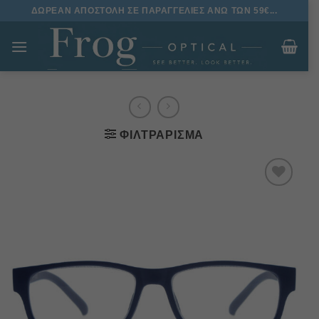
Μετάβαση
ΔΩΡΕΑΝ ΑΠΟΣΤΟΛΗ ΣΕ ΠΑΡΑΓΓΕΛΙΕΣ ΑΝΩ ΤΩΝ 59€...
στο
περιεχόμενο
ΦΙΛΤΡΆΡΙΣΜΑ
Πρόσθήκη
στην
λίστα
επιθυμιών