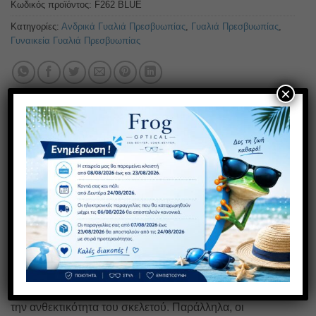
Κωδικός προϊόντος:
F262 BLUE
Κατηγορίες:
Ανδρικά Γυαλιά Πρεσβυωπίας
,
Γυαλιά Πρεσβυωπίας
,
Γυναικεία Γυαλιά Πρεσβυωπίας
×
ΠΕΡΙΓΡΑΦΉ
ΕΠΙΠΛΈΟΝ ΠΛΗΡΟΦΟΡΊΕΣ
Γυαλιά πρεσβυωπίας σε χρώμα σκούρο μπλε.Μοντέλο
unisex.Πιστοποίηση ΕΟΦ για τους φακούς. Τα γυαλιά
FROG OPTICAL αποτελούν την ιδανική επιλογή για
άνετο και ξεκούραστο διάβασμα. Το προηγμένο σύστημα
Flex, ενισχύει σημαντικά την ευκαμψία του βραχίονα και
την ανθεκτικότητα του σκελετού. Παράλληλα, οι