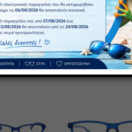
οίηση ΕΟΦ για τους φακούς. Τα γυαλιά FROG OPTICAL αποτελο
ν ευκαμψία του βραχίονα και την ανθεκτικότητα του σκελετού. 
χαρακτική αντοχή, υψηλή ευκρίνεια, φυσική απεικόνιση, ευκολί
Πρόσθήκη
στην λίστα
επιθυμιών