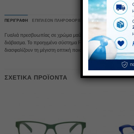
ΠΕΡΙΓΡΑΦΉ
ΕΠΙΠΛΈΟΝ ΠΛΗΡΟΦΟΡΊΕΣ
Γυαλιά πρεσβυωπίας σε χρώμα μαύρο.Μοντέλο unisex.Πιστοπ
διάβασμα. Το προηγμένο σύστημα Flex, ενισχύει σημαντικά τη
διασφαλίζουν τη μέγιστη οπτική ποιότητα, προσφέροντας αντι
ΣΧΕΤΙΚΆ ΠΡΟΪΌΝΤΑ
Πρόσθήκη
στην λίστα
επιθυμιών