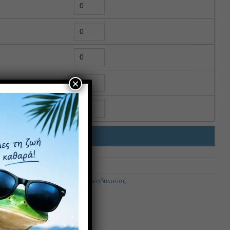
×
ΉΚΗ ΣΤΟ ΚΑΛΆΘΙ
σβυωπίας
,
Γυναικεία Γυαλιά Πρεσβυωπίας