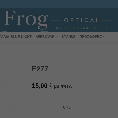
ΥΑΛΙΆ BLUE LIGHT
ΑΞΕΣΟΥΆΡ
STANDS
ΠΡΟΣΦΟΡΈΣ
F277
Πρόσθήκη
15,00
στην
€
με ΦΠΑ
λίστα
επιθυμιών
Alternative:
+0,75