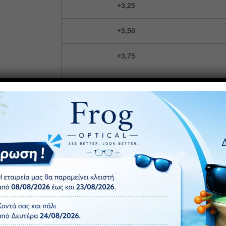
+3,25
+3,50
+3,75
+4,00
+4,50
ΠΡΟΣΘ
Κωδικός προϊόντος:
F277
Κατηγορίες:
Ανδρικά Γυαλιά Πρεσβυωπίας
,
Γυαλιά Πρε