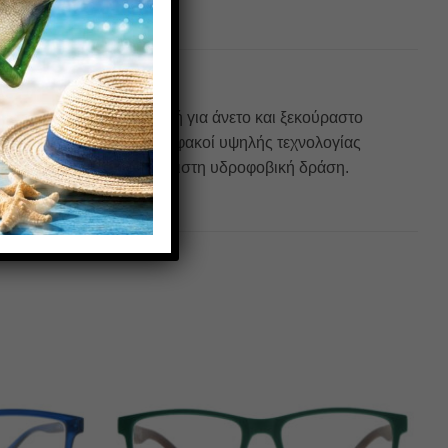
ύν την ιδανική επιλογή για άνετο και ξεκούραστο
Παράλληλα, οι ασφαιρικοί φακοί υψηλής τεχνολογίας
α στον καθαρισμό και βέλτιστη υδροφοβική δράση.
Πρόσθήκη
Πρόσθήκη
στην λίστα
στην λίστα
επιθυμιών
επιθυμιών