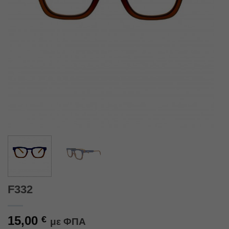
F332
15,00
€
με ΦΠΑ