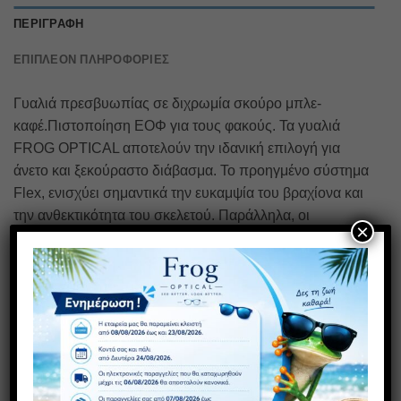
ΠΕΡΙΓΡΑΦΉ
ΕΠΙΠΛΈΟΝ ΠΛΗΡΟΦΟΡΊΕΣ
Γυαλιά πρεσβυωπίας σε διχρωμία σκούρο μπλε-
καφέ.Πιστοποίηση ΕΟΦ για τους φακούς. Τα γυαλιά
FROG OPTICAL αποτελούν την ιδανική επιλογή για
άνετο και ξεκούραστο διάβασμα. Το προηγμένο σύστημα
Flex, ενισχύει σημαντικά την ευκαμψία του βραχίονα και
την ανθεκτικότητα του σκελετού. Παράλληλα, οι
×
ασφαιρικοί φακοί υψηλής τεχνολογίας διασφαλίζουν τη
μέγιστη οπτική ποιότητα, προσφέροντας αντιχαρακτική
αντοχή, υψηλή ευκρίνεια, φυσική απεικόνιση, ευκολία
στον καθαρισμό και βέλτιστη υδροφοβική δράση.
ΣΧΕΤΙΚΆ ΠΡΟΪΌΝΤΑ