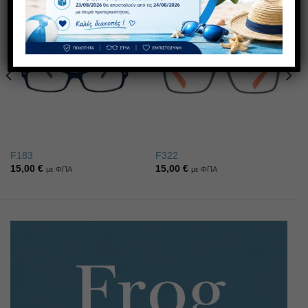
ΠΡΟΣΦΟΡΑ
1+1 ΔΩΡΟ
Πρόσθήκη
Πρόσθήκη
στην λίστα
στην λίστα
επιθυμιών
επιθυμιών
F183
F322
15,00
€
15,00
€
με ΦΠΑ
με ΦΠΑ