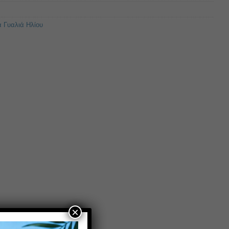
α Γυαλιά Ηλίου
×