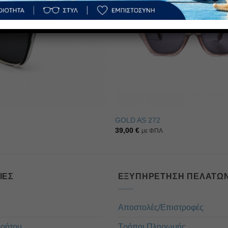
GOLD AS 272
39,00
€
με ΦΠΑ
ΊΕΣ
ΕΞΥΠΗΡΈΤΗΣΗ ΠΕΛΑΤΏ
Αποστολές/Επιστροφές
ρρήτου
Τρόποι Πληρωμής