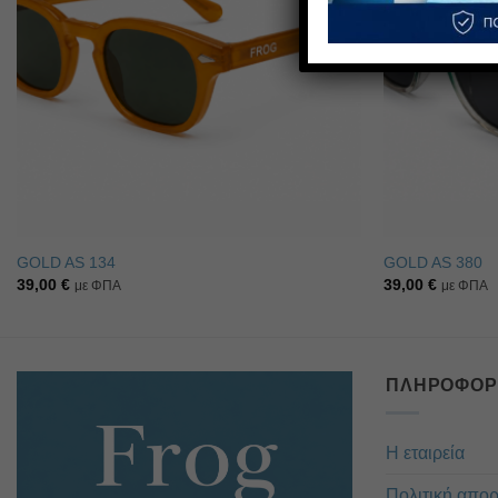
GOLD AS 134
GOLD AS 380
39,00
€
39,00
€
με ΦΠΑ
με ΦΠΑ
ΠΛΗΡΟΦΟΡ
Η εταιρεία
Πολιτική απο