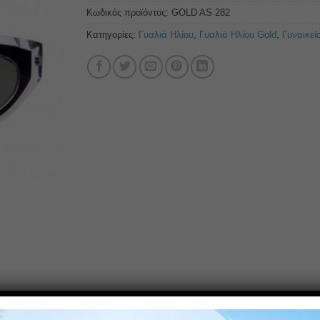
Κωδικός προϊόντος:
GOLD AS 282
Κατηγορίες:
Γυαλιά Ηλίου
,
Γυαλιά Ηλίου Gold
,
Γυναικεί