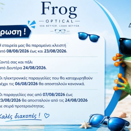
ωνες.Διαθέτει προστασία UV400 και Polarized φακό.Πολωτικά γ
οχής στα χτυπήματα που παρέχει απόλυτη άνεση χάρη στην ευελ
ΠΡΟΣΦΟΡΑ
1+1 ΔΩΡΟ
Πρόσθήκη
στην λίστα
επιθυμιών