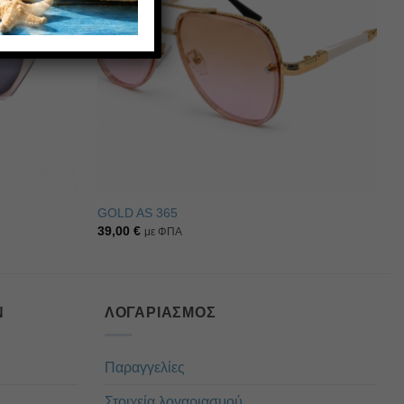
GOLD AS 365
39,00
€
με ΦΠΑ
Ν
ΛΟΓΑΡΙΑΣΜΌΣ
Παραγγελίες
Στοιχεία λογαριασμού