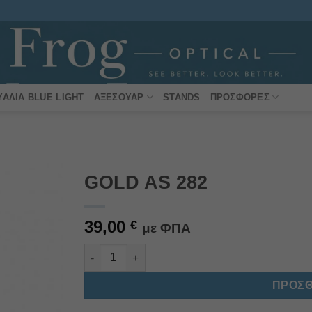
ΥΑΛΙΆ BLUE LIGHT
ΑΞΕΣΟΥΆΡ
STANDS
ΠΡΟΣΦΟΡΈΣ
GOLD AS 282
Πρόσθήκη
39,00
στην
€
με ΦΠΑ
λίστα
επιθυμιών
GOLD AS 282 ποσότητα
Alternative:
ΠΡΟΣΘ