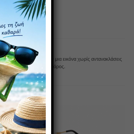
υαλιά ηλίου: προσφέρουν μια εικόνα χωρίς αντανακλάσεις
ιξία και το χαμηλό του βάρος.
Πρόσθήκη
Πρόσθήκη
στην λίστα
στην λίστα
επιθυμιών
επιθυμιών