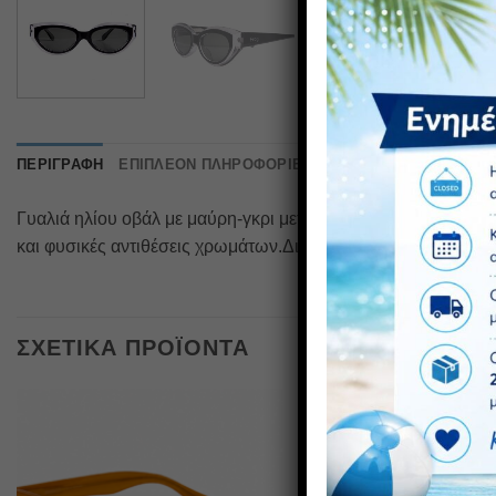
ΠΕΡΙΓΡΑΦΉ
ΕΠΙΠΛΈΟΝ ΠΛΗΡΟΦΟΡΊΕΣ
Γυαλιά ηλίου οβάλ με μαύρη-γκρι μετώπη και μαύρους βραχί
και φυσικές αντιθέσεις χρωμάτων.Διαθέτουν φακό υψηλής αντ
ΣΧΕΤΙΚΆ ΠΡΟΪΌΝΤΑ
Πρόσθήκη
στην λίστα
επιθυμιών