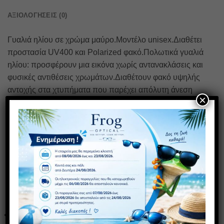
ΑΞΙΟΛΟΓΉΣΕΙΣ (0)
Γυαλιά ηλίου σε χρώμα μαύρο.Μοντέλο unisex.Διαθέτει
προστασία UV400 και Polarized φακό.Πολωτικά γυαλιά
ηλίου: προσφέρουν μια εικόνα χωρίς αντανακλάσεις και
φυσικές αντιθέσεις χρωμάτων.Διαθέτουν φακό υψηλής
αντοχής στα χτυπήματα που παρέχει απόλυτη άνεση
×
χάρη στην ευελιξία και το χαμηλό του βάρος.
ΣΧΕΤΙΚΆ ΠΡΟΪΌΝΤΑ
ΠΡΟΣΦΟΡΑ
1+1 ΔΩΡΟ
Πρόσθήκη
Πρόσθήκη
στην λίστα
στην λίστα
επιθυμιών
επιθυμιών