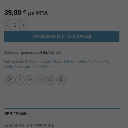
39,00
€
με ΦΠΑ
GOLD AS 367 ποσότητα
Alternative:
ΠΡΟΣΘΉΚΗ ΣΤΟ ΚΑΛΆΘΙ
Κωδικός προϊόντος:
GOLD AS 367
Κατηγορίες:
Ανδρικά Γυαλιά Ηλίου
,
Γυαλιά Ηλίου
,
Γυαλιά Ηλίου
Gold
,
Γυναικεία Γυαλιά Ηλίου
ΠΕΡΙΓΡΑΦΉ
ΕΠΙΠΛΈΟΝ ΠΛΗΡΟΦΟΡΊΕΣ