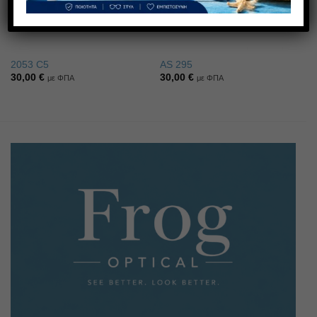
2053 C5
AS 295
30,00
€
30,00
€
με ΦΠΑ
με ΦΠΑ