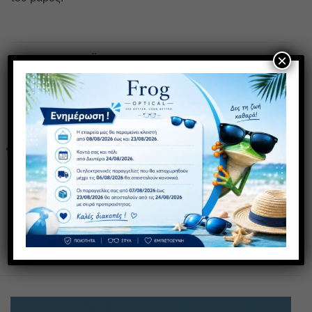
×
ΣΧΕΤΙΚΆ ΠΡΟΪΌΝΤΑ
Πρόσθήκη
Πρόσθήκη
στην λίστα
στην λίστα
επιθυμιών
επιθυμιών
AS189
AS 300
30,00
€
30,00
€
με ΦΠΑ
με ΦΠΑ