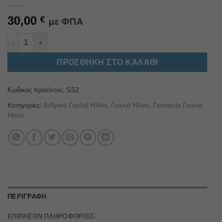
30,00
€
με ΦΠΑ
SS2 ποσότητα
Alternative:
ΠΡΟΣΘΉΚΗ ΣΤΟ ΚΑΛΆΘΙ
Κωδικός προϊόντος:
SS2
Κατηγορίες:
Ανδρικά Γυαλιά Ηλίου
,
Γυαλιά Ηλίου
,
Γυναικεία Γυαλιά
Ηλίου
ΠΕΡΙΓΡΑΦΉ
ΕΠΙΠΛΈΟΝ ΠΛΗΡΟΦΟΡΊΕΣ