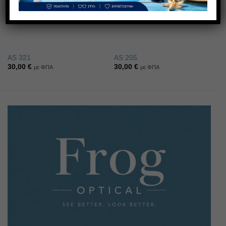
AS 321
AS 205
30,00
€
30,00
€
με ΦΠΑ
με ΦΠΑ