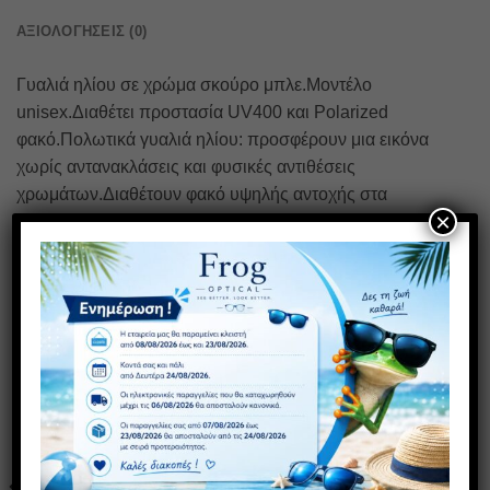
ΑΞΙΟΛΟΓΉΣΕΙΣ (0)
Γυαλιά ηλίου σε χρώμα σκούρο μπλε.Μοντέλο
unisex.Διαθέτει προστασία UV400 και Polarized
φακό.Πολωτικά γυαλιά ηλίου: προσφέρουν μια εικόνα
χωρίς αντανακλάσεις και φυσικές αντιθέσεις
χρωμάτων.Διαθέτουν φακό υψηλής αντοχής στα
×
χτυπήματα που παρέχει απόλυτη άνεση χάρη στην
ευελιξία και το χαμηλό του βάρος.
ΣΧΕΤΙΚΆ ΠΡΟΪΌΝΤΑ
ΠΡΟΣΦΟΡΑ
1+1 ΔΩΡΟ
Πρόσθήκη
Πρόσθήκη
στην λίστα
στην λίστα
επιθυμιών
επιθυμιών