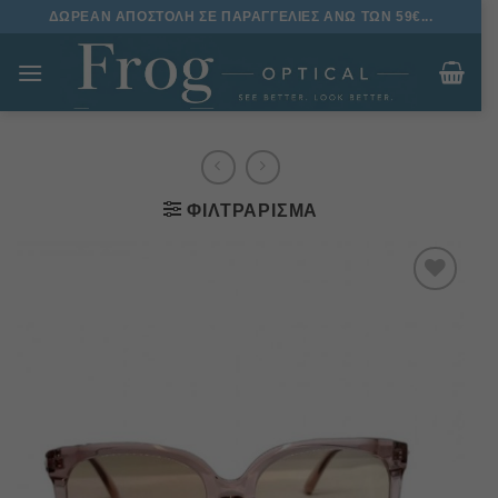
Μετάβαση
ΔΩΡΕΑΝ ΑΠΟΣΤΟΛΗ ΣΕ ΠΑΡΑΓΓΕΛΙΕΣ ΑΝΩ ΤΩΝ 59€...
στο
περιεχόμενο
ΦΙΛΤΡΆΡΙΣΜΑ
Πρόσθήκη
στην
λίστα
επιθυμιών