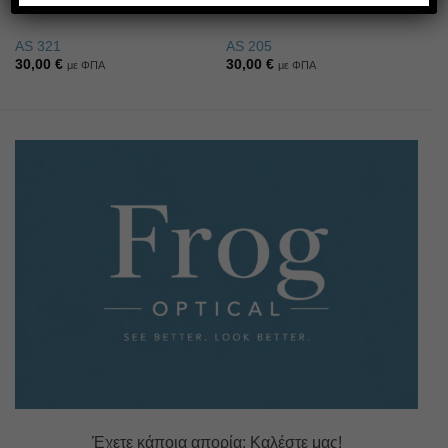
AS 321
AS 205
30,00
€
30,00
€
με ΦΠΑ
με ΦΠΑ
Έχετε κάποια απορία; Καλέστε μας!