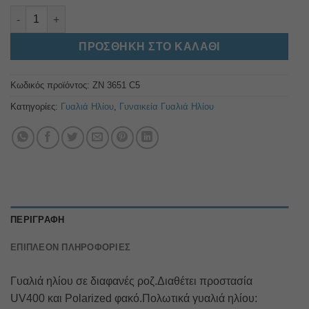
ZN 3651 C5 ποσότητα
Alternative:
ΠΡΟΣΘΉΚΗ ΣΤΟ ΚΑΛΆΘΙ
Κωδικός προϊόντος:
ZN 3651 C5
Κατηγορίες:
Γυαλιά Ηλίου
,
Γυναικεία Γυαλιά Ηλίου
ΠΕΡΙΓΡΑΦΉ
ΕΠΙΠΛΈΟΝ ΠΛΗΡΟΦΟΡΊΕΣ
Γυαλιά ηλίου σε διαφανές ροζ.Διαθέτει προστασία
UV400 και Polarized φακό.Πολωτικά γυαλιά ηλίου: