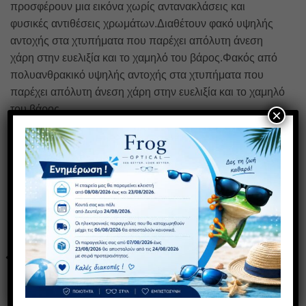
προσφέρουν μια εικόνα χωρίς αντανακλάσεις και
φυσικές αντιθέσεις χρωμάτων.Διαθέτουν φακό υψηλής
αντοχής στα χτυπήματα που παρέχει απόλυτη άνεση
χάρη στην ευελιξία και το χαμηλό του βάρος.Φακός από
πολυανθρακικό υψηλής αντοχής στα χτυπήματα που
παρέχει απόλυτη άνεση χάρη στην ευελιξία και το χαμηλό
του βάρος.
×
ΣΧΕΤΙΚΆ ΠΡΟΪΌΝΤΑ
ΠΡΟΣΦΟΡΑ
1+1 ΔΩΡΟ
Πρόσθήκη
Πρόσθήκη
στην λίστα
στην λίστα
επιθυμιών
επιθυμιών