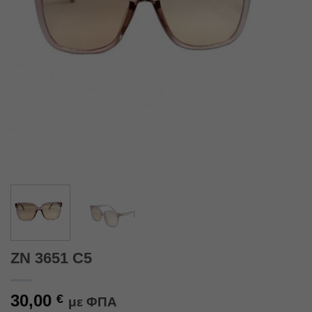
ZN 3651 C5
30,00
€
με ΦΠΑ