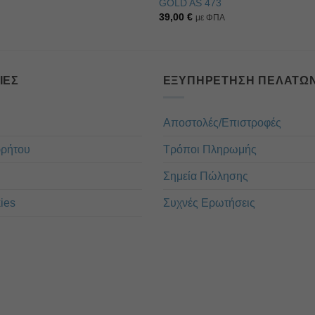
GOLD AS 473
39,00
€
με ΦΠΑ
ΊΕΣ
ΕΞΥΠΗΡΈΤΗΣΗ ΠΕΛΑΤΏ
Αποστολές/Επιστροφές
ρρήτου
Τρόποι Πληρωμής
Σημεία Πώλησης
ies
Συχνές Ερωτήσεις