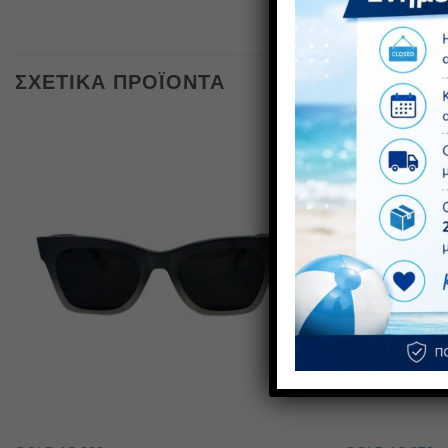
ΣΧΕΤΙΚΆ ΠΡΟΪΌΝΤΑ
ΠΡΟΣΦΟ
1+1 ΔΩ
Πρόσθήκη
στην λίστα
επιθυμιών