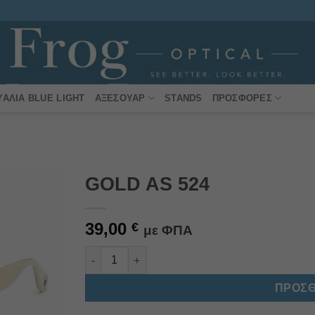
ΥΑΛΙΆ BLUE LIGHT
ΑΞΕΣΟΥΆΡ
STANDS
ΠΡΟΣΦΟΡΈΣ
GOLD AS 524
Πρόσθήκη
39,00
στην
€
με ΦΠΑ
λίστα
επιθυμιών
GOLD AS 524 ποσότητα
Alternative:
ΠΡΟΣΘ