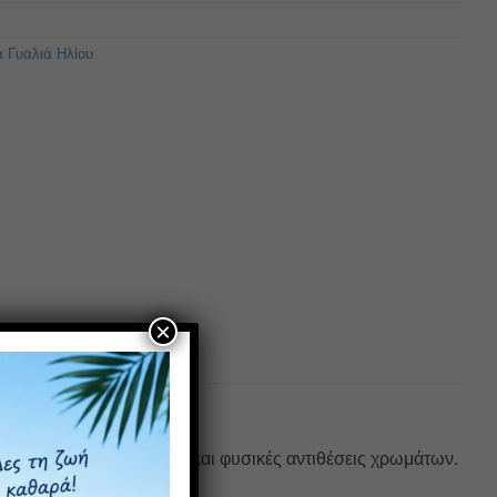
α Γυαλιά Ηλίου
×
να χωρίς αντανακλάσεις και φυσικές αντιθέσεις χρωμάτων.