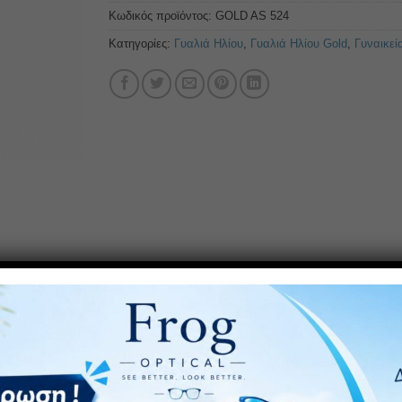
Κωδικός προϊόντος:
GOLD AS 524
Κατηγορίες:
Γυαλιά Ηλίου
,
Γυαλιά Ηλίου Gold
,
Γυναικεί
 Polarized φακό. Πολωτικά γυαλιά ηλίου: προσφέρουν μια εικό
απόλυτη άνεση χάρη στην ευελιξία και το χαμηλό του βάρος.