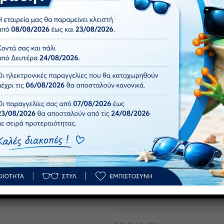
ΡΑ
ΡΟ
Πρόσθήκη
στην λίστα
επιθυμιών