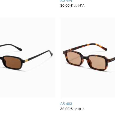
AS 494
30,00
€
με ΦΠΑ
Πρόσθήκη
στην λίστα
επιθυμιών
AS 483
30,00
€
με ΦΠΑ