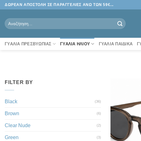
Μετάβαση
ΔΩΡΕΑΝ ΑΠΟΣΤΟΛΗ ΣΕ ΠΑΡΑΓΓΕΛΙΕΣ ΑΝΩ ΤΩΝ 59€...
στο
περιεχόμενο
Αναζήτηση
για:
ΓΥΑΛΙΆ ΠΡΕΣΒΥΩΠΊΑΣ
ΓΥΑΛΙΆ ΗΛΊΟΥ
ΓΥΑΛΙΆ ΠΑΙΔΙΚΆ
Γ
FILTER BY
Black
(36)
Brown
(6)
Clear Nude
(2)
Green
(3)