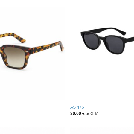
Πρόσθήκη
στην λίστα
επιθυμιών
AS 475
30,00
€
με ΦΠΑ