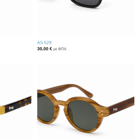
AS 529
30,00
€
με ΦΠΑ
Πρόσθήκη
Πρόσθήκη
στην λίστα
στην λίστα
επιθυμιών
επιθυμιών