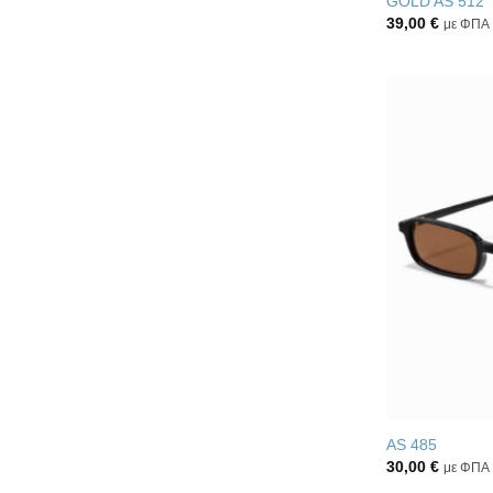
GOLD AS 512
39,00
€
με ΦΠΑ
AS 485
30,00
€
με ΦΠΑ