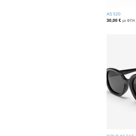
AS 520
30,00
€
με ΦΠΑ