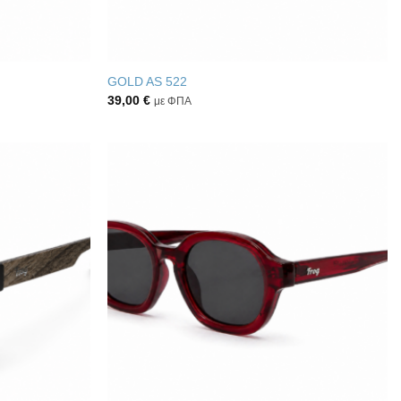
GOLD AS 522
39,00
€
με ΦΠΑ
Πρόσθήκη
Πρόσθήκη
στην λίστα
στην λίστα
επιθυμιών
επιθυμιών