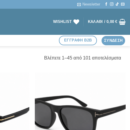
Newsletter
WISHLIST
ΚΑΛΆΘΙ /
0,00
€
ΕΓΓΡΑΦΗ B2B
ΣΎΝΔΕΣΗ
Sort
Βλέπετε 1–45 από 101 αποτελέσματα
by
lates
Πρόσθήκη
Πρόσθήκη
στην λίστα
στην λίστα
επιθυμιών
επιθυμιών