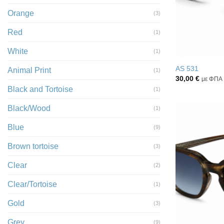
Orange
(3)
Red
(1)
White
(1)
AS 531
Animal Print
(1)
30,00
€
με ΦΠΑ
Black and Tortoise
(1)
Black/Wood
(1)
Blue
(9)
Brown tortoise
(3)
Clear
(2)
Clear/Tortoise
(1)
Gold
(3)
Grey
(9)