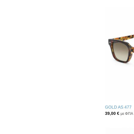
GOLD AS 477
39,00
€
με ΦΠΑ