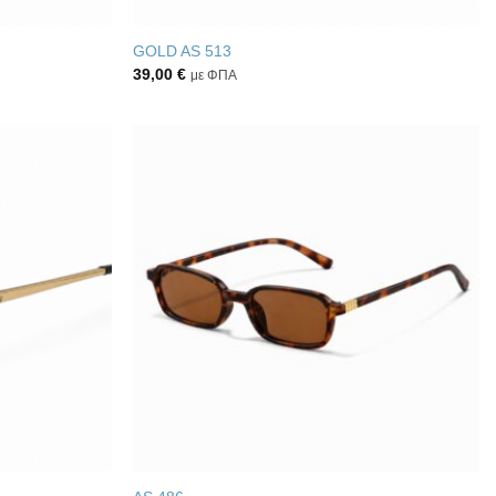
GOLD AS 513
39,00
€
με ΦΠΑ
Πρόσθήκη
Πρόσθήκη
στην λίστα
στην λίστα
επιθυμιών
επιθυμιών