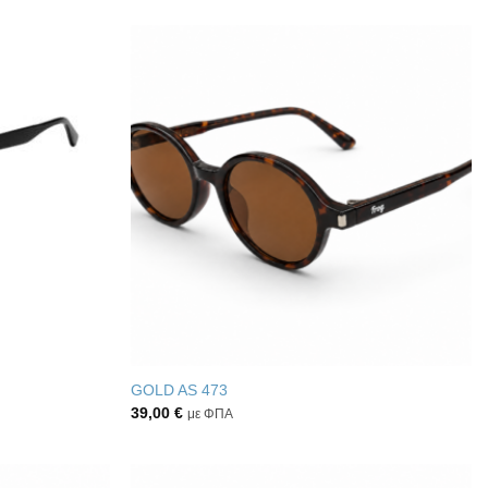
Πρόσθήκη
Πρόσθήκη
στην λίστα
στην λίστα
επιθυμιών
επιθυμιών
GOLD AS 473
39,00
€
με ΦΠΑ