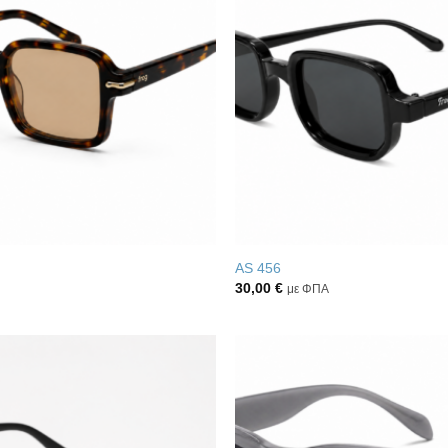
στην λίστα
επιθυμιών
AS 456
30,00
€
με ΦΠΑ
Πρόσθήκη
στην λίστα
επιθυμιών