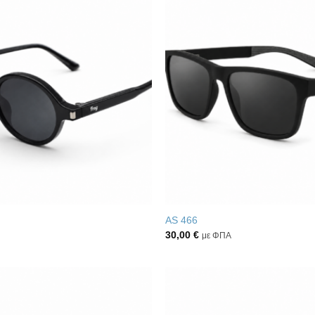
Πρόσθήκη
στην λίστα
επιθυμιών
AS 466
30,00
€
με ΦΠΑ
Πρόσθήκη