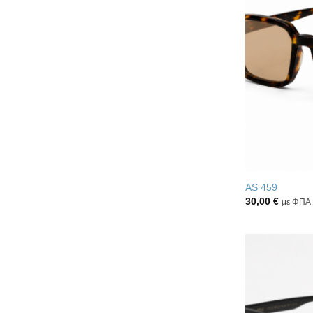
AS 459
30,00
€
με ΦΠΑ