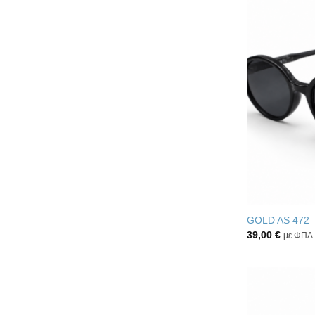
GOLD AS 472
39,00
€
με ΦΠΑ