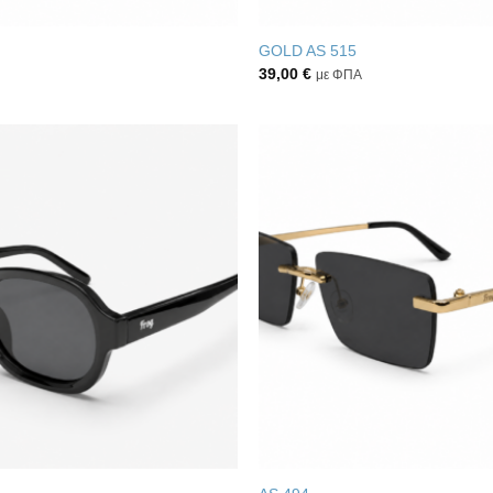
GOLD AS 515
39,00
€
με ΦΠΑ
Πρόσθήκη
στην λίστα
επιθυμιών