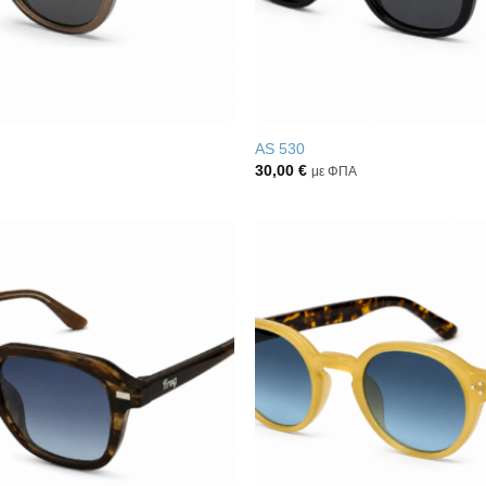
AS 530
30,00
€
με ΦΠΑ
Πρόσθήκη
στην λίστα
επιθυμιών