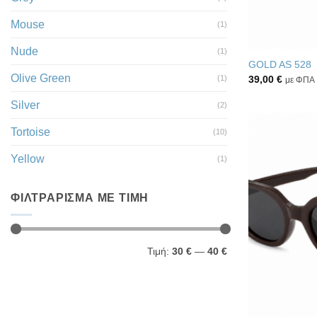
Mouse
(1)
Nude
(1)
GOLD AS 528
Olive Green
(1)
39,00
€
με ΦΠΑ
Silver
(2)
Tortoise
(10)
Yellow
(1)
ΦΙΛΤΡΆΡΙΣΜΑ ΜΕ ΤΙΜΉ
Ελάχιστη
Μέγιστη
Τιμή:
30 €
—
40 €
τιμή
τιμή