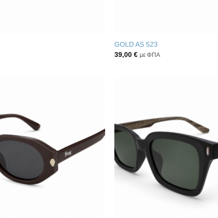
GOLD AS 523
39,00
€
με ΦΠΑ
Πρόσθήκη
στην λίστα
επιθυμιών