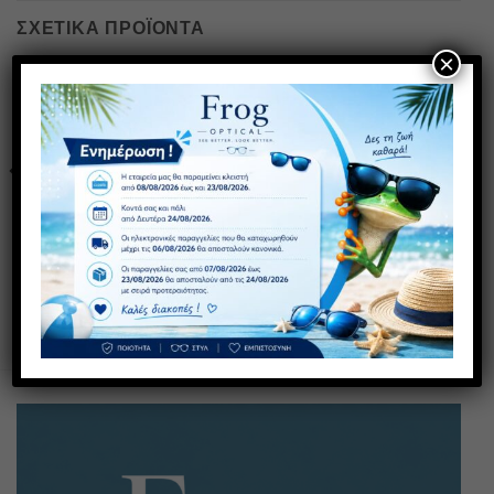
ΣΧΕΤΙΚΆ ΠΡΟΪΌΝΤΑ
×
Πρόσθήκη
Πρόσθήκη
στην λίστα
στην λίστα
επιθυμιών
επιθυμιών
SS 12
AS 300
30,00
€
30,00
€
με ΦΠΑ
με ΦΠΑ