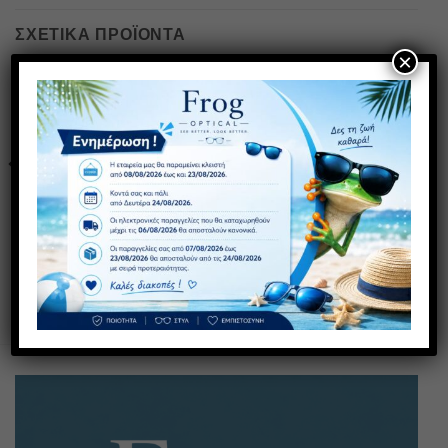
ΣΧΕΤΙΚΆ ΠΡΟΪΌΝΤΑ
×
Πρόσθήκη
Πρόσθήκη
στην λίστα
στην λίστα
επιθυμιών
επιθυμιών
AS 295
ZN 3246 C4
30,00
€
30,00
€
με ΦΠΑ
με ΦΠΑ