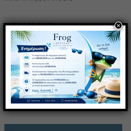
×
ΣΧΕΤΙΚΆ ΠΡΟΪΌΝΤΑ
ΠΡΟΣΦΟΡΑ
1+1 ΔΩΡΟ
Πρόσθήκη
Πρόσθήκη
στην λίστα
στην λίστα
επιθυμιών
επιθυμιών
AS 321
AS 289
30,00
€
30,00
€
με ΦΠΑ
με ΦΠΑ