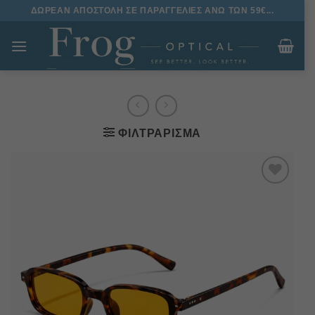
Μετάβαση
ΔΩΡΕΑΝ ΑΠΟΣΤΟΛΗ ΣΕ ΠΑΡΑΓΓΕΛΙΕΣ ΑΝΩ ΤΩΝ 59€...
στο
περιεχόμενο
ΦΙΛΤΡΆΡΙΣΜΑ
Πρόσθήκη
στην
λίστα
επιθυμιών