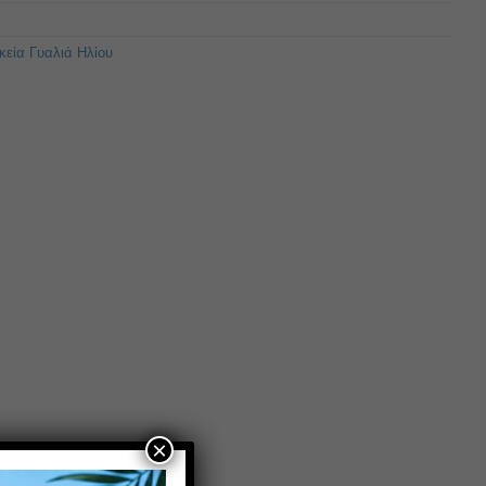
κεία Γυαλιά Ηλίου
×