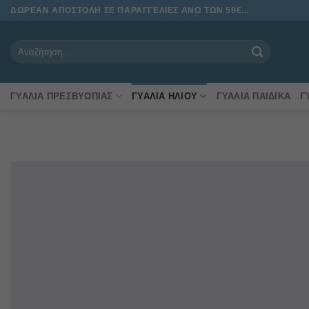
Μετάβαση
ΔΩΡΕΑΝ ΑΠΟΣΤΟΛΗ ΣΕ ΠΑΡΑΓΓΕΛΙΕΣ ΑΝΩ ΤΩΝ 59€...
στο
περιεχόμενο
Αναζήτηση
για:
ΓΥΑΛΙΆ ΠΡΕΣΒΥΩΠΊΑΣ
ΓΥΑΛΙΆ ΗΛΊΟΥ
ΓΥΑΛΙΆ ΠΑΙΔΙΚΆ
Γ