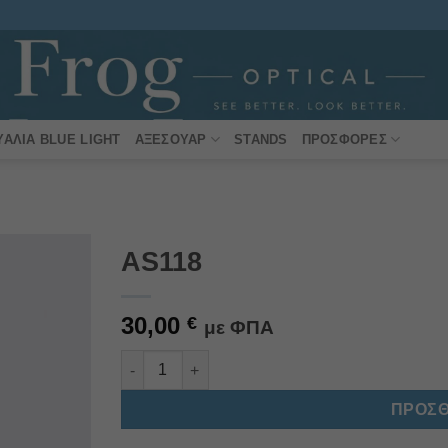
ΥΑΛΙΆ BLUE LIGHT
ΑΞΕΣΟΥΆΡ
STANDS
ΠΡΟΣΦΟΡΈΣ
AS118
Πρόσθήκη
30,00
στην
€
με ΦΠΑ
λίστα
επιθυμιών
AS118 ποσότητα
Alternative:
ΠΡΟΣΘ