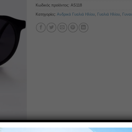
Κωδικός προϊόντος:
AS118
Κατηγορίες:
Ανδρικά Γυαλιά Ηλίου
,
Γυαλιά Ηλίου
,
Γυναι