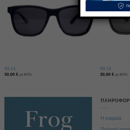
SS 13
SS 12
30,00
€
30,00
€
με ΦΠΑ
με ΦΠΑ
ΠΛΗΡΟΦΟΡ
Η εταιρεία
Πολιτική απο