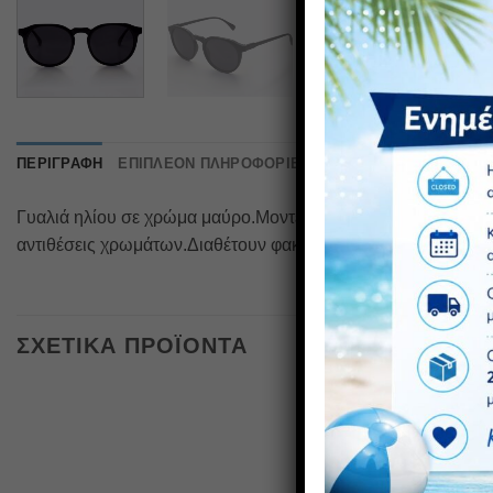
ΠΕΡΙΓΡΑΦΉ
ΕΠΙΠΛΈΟΝ ΠΛΗΡΟΦΟΡΊΕΣ
Γυαλιά ηλίου σε χρώμα μαύρο.Μοντέλο unisex.Διαθέτει προσ
αντιθέσεις χρωμάτων.Διαθέτουν φακό υψηλής αντοχής στα χτ
ΣΧΕΤΙΚΆ ΠΡΟΪΌΝΤΑ
Πρόσθήκη
στην λίστα
επιθυμιών