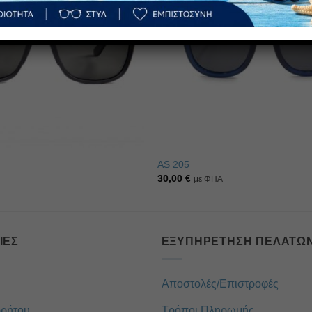
AS 205
30,00
€
με ΦΠΑ
ΊΕΣ
ΕΞΥΠΗΡΈΤΗΣΗ ΠΕΛΑΤΏ
Αποστολές/Επιστροφές
ρρήτου
Τρόποι Πληρωμής