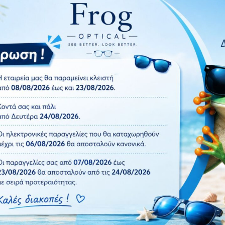
τασία UV400 και Polarized φακό.Πολωτικά γυαλιά ηλίου: προσφ
υπήματα που παρέχει απόλυτη άνεση χάρη στην ευελιξία και το
ΠΡΟΣΦΟΡΑ
1+1 ΔΩΡΟ
Πρόσθήκη
στην λίστα
επιθυμιών